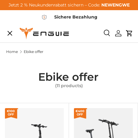
Jetzt 2 % Neukundenrabatt sichern – Code:
NEWENGWE
Skip to content
Sichere Bezahlung
Menu
Search
Log in
Car
City-Sale
Home
Ebike offer
E-Bikes
Ebike offer
(11 products)
Zubehör
Community
€100
€400
OFF
OFF
Support