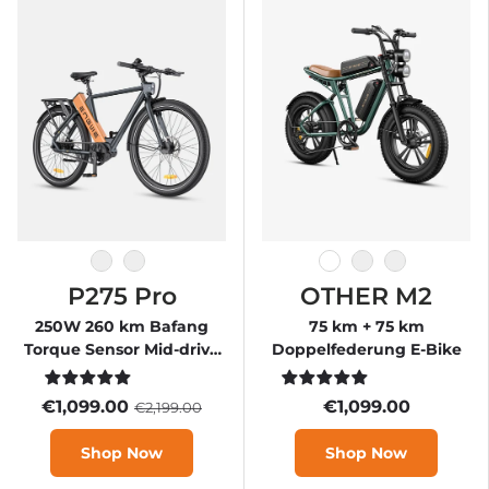
Black-Orange
Black
White
Black
Green
P275 Pro
OTHER M2
250W 260 km Bafang
75 km + 75 km
Torque Sensor Mid-drive
Doppelfederung E-Bike
Motor Commuting E-Bike
€1,099.00
€1,099.00
€2,199.00
Shop Now
Shop Now