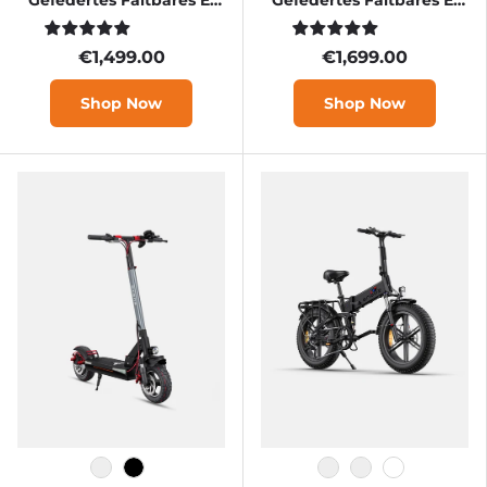
Bike
Bike
€1,499.00
€1,699.00
Shop Now
Shop Now