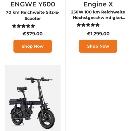

Schwarz-Rot
Schwarz
Black
Red
White
ENGWE Y600
Engine X
250W 100 km Reichweite
70 km Reichweite Sitz-E-
Höchstgeschwindigkeit
Scooter
25 km/h Vollfederung E-
Bike
€579.00
€1,299.00
Shop Now
Shop Now