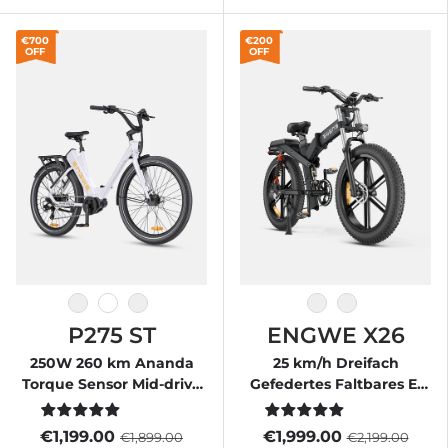
€700
€200
OFF
OFF
White-Orange
White
Black
Degree
Black
P275 ST
ENGWE X26
250W 260 km Ananda
25 km/h Dreifach
Torque Sensor Mid-drive
Gefedertes Faltbares E-
Motor Commuting E-Bike
Bike
€1,199.00
€1,999.00
€1,899.00
€2,199.00