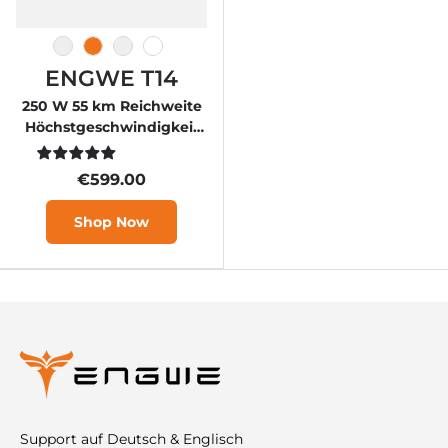
Degree
Orange
Blue
White
ENGWE T14
250 W 55 km Reichweite
Höchstgeschwindigkeit
25 km/h Faltbares E-Bike
€599.00
Shop Now
Support auf Deutsch & Englisch