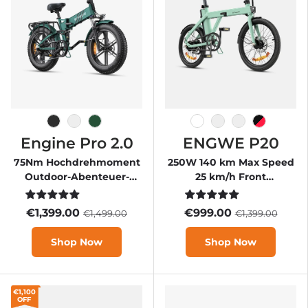
Space Schwarz
Midnight Blue
Berggrün
White
Green
Black
Ace
Engine Pro 2.0
ENGWE P20
75Nm Hochdrehmoment
250W 140 km Max Speed
Outdoor-Abenteuer-
25 km/h Front
Klapprad mit
Suspension Step-Thru E-
Elektroantrieb
bike
€1,399.00
€999.00
€1,499.00
€1,399.00
Shop Now
Shop Now
€1,100
OFF