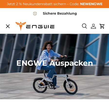
Jetzt 2 % Neukundenrabatt sichern – Code:
NEWENGWE
Skip to content
Sichere Bezahlung
Menu
Search
Log in
Car
City-Sale
E-Bikes
ENGWE Auspacken
Zubehör
Community
Support