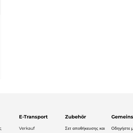

E-Transport
Zubehör
Gemeins
ς
Verkauf
Σετ αποθήκευσης και
Οδηγήστε μ