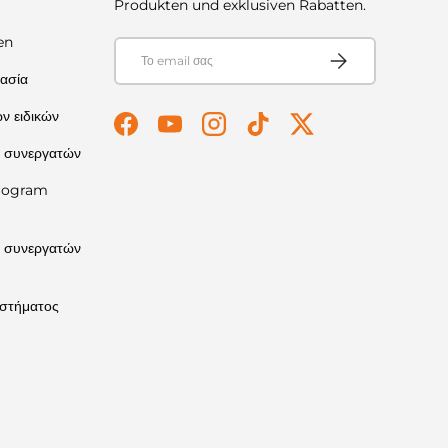
Produkten und exklusiven Rabatten.
en
E-mail
Συνεισφέρω
ασία
ν ειδικών
Facebook
YouTube
Instagram
TikTok
Twitter
 συνεργατών
Program
 συνεργατών
αστήματος