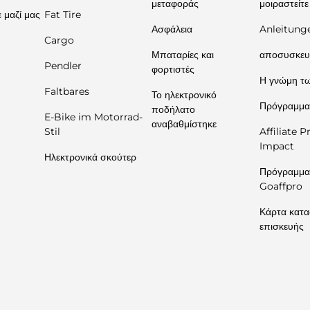
μεταφοράς
μοιραστείτε
 μαζί μας
Fat Tire
Ασφάλεια
Anleitung
Cargo
Μπαταρίες και
αποσυσκευ
Pendler
φορτιστές
Η γνώμη τω
Faltbares
Το ηλεκτρονικό
Πρόγραμμα
ποδήλατο
E-Bike im Motorrad-
αναβαθμίστηκε
Stil
Affiliate 
Impact
Ηλεκτρονικά σκούτερ
Πρόγραμμα
Goaffpro
Κάρτα κατ
επισκευής