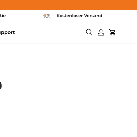
tie
Kostenloser Versand
upport
Ερευνα
Συνδεθείτε
Καροτσάκι
υ