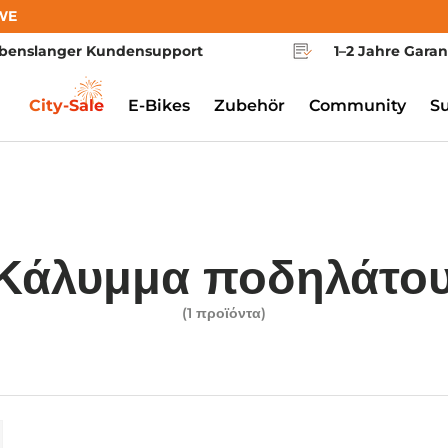
WE
benslanger Kundensupport
1–2 Jahre Garan
City-Sale
E-Bikes
Zubehör
Community
S
Κάλυμμα ποδηλάτο
(1 προϊόντα)