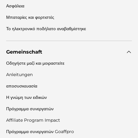
Ασφάλεια
Μπαταρίες και φορτιστές
Το ηλεκτρονικό ποδήλατο αναβαθμίστηκε
Gemeinschaft
Οδηγήστε μαζί και μοιραστείτε
Anleitungen
αποσυσκευασία
Η γνώμη των ειδικών
Πρόγραμμα συνεργατών
Affiliate Program Impact
Πρόγραμμα συνεργατών Goaffpro