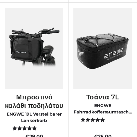
Μπροστινό
Τσάντα 7L
καλάθι ποδηλάτου
ENGWE
Fahrradkofferraumtasche
ENGWE 19L Verstellbarer
Fahrradgepäckträgertasche
Lenkerkorb
7L
€29.00
€25.00