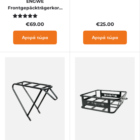
ENGWE
Frontgepäckträgerkorb
für L20 3.0 Boost & L20
3.0 Pro
€69.00
€25.00
Αγορά τώρα
Αγορά τώρα