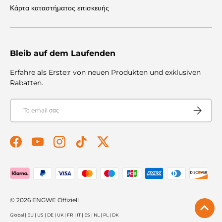
Κάρτα καταστήματος επισκευής
Bleib auf dem Laufenden
Erfahre als Erste:r von neuen Produkten und exklusiven
Rabatten.
E-mail
Συνεισφέρ
Facebook
YouTube
Instagram
TikTok
Twitter
Αποδεκτοί τρόποι πληρωμής
© 2026
ENGWE Offiziell
Global
|
EU
|
US
|
DE
|
UK
|
FR
|
IT
|
ES
|
NL
|
PL
|
DK