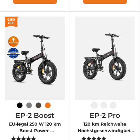
€150
OFF
Schwarz
Grau
Braun
Orange
Μαύρος
Βαθμός
Πορτοκάλι
EP-2 Boost
EP-2 Pro
EU-legal 250 W 120 km
120 km Reichweite
Boost-Power-
Höchstgeschwindigkeit
Drehmomentsensor All-
Vorderfederung EBike