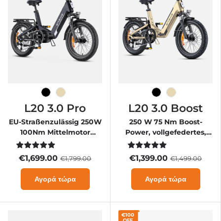
Schwarz
Sekt
Schwarz
Sekt
L20 3.0 Pro
L20 3.0 Boost
EU-Straßenzulässig 250W
250 W 75 Nm Boost-
100Nm Mittelmotor
Power, vollgefedertes,
Vollgefedertes Kompakt
kompaktes E-Bike
EBike
€1,699.00
€1,399.00
€1,799.00
€1,499.00
Αγορά τώρα
Αγορά τώρα
€100
OFF