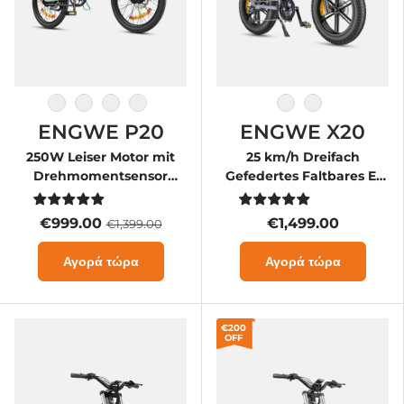

άσπρο
Πράσινος
Μαύρος
Ασσος
Βαθμός
Μαύρος
ENGWE P20
ENGWE X20
250W Leiser Motor mit
25 km/h Dreifach
Drehmomentsensor
Gefedertes Faltbares E-
Klapp-E-Bike
Bike
€999.00
€1,499.00
€1,399.00
Αγορά τώρα
Αγορά τώρα
€200
OFF