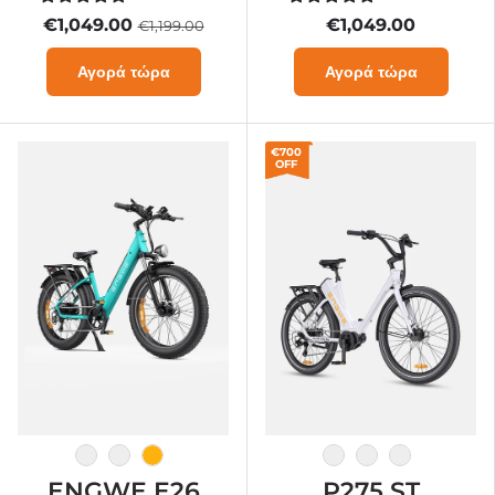
Terrain-E-Bike
€1,049.00
€1,049.00
€1,199.00
Αγορά τώρα
Αγορά τώρα
€700
OFF
Γκρι γαλαξία
Σαφίρμπλαου
Bienenstockgelb
Λευκό-πορτοκαλί
άσπρο
Μαύρος
ENGWE E26
P275 ST