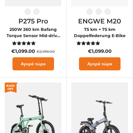
Μαύρο-πορτοκαλί
Μαύρος
άσπρο
Μαύρος
Πράσινος
P275 Pro
ENGWE M20
250W 260 km Bafang
75 km + 75 km
Torque Sensor Mid-drive
Doppelfederung E-Bike
Motor Commuting E-Bike
€1,099.00
€1,099.00
€2,199.00
Αγορά τώρα
Αγορά τώρα
€400
OFF