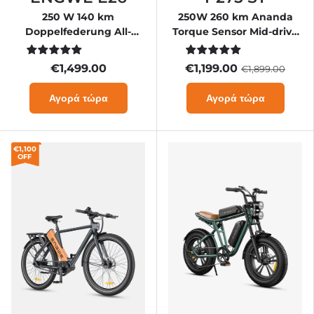
250 W 140 km
250W 260 km Ananda
Doppelfederung All-
Torque Sensor Mid-drive
Terrain-E-Bike
Motor Commuting E-Bike
€1,499.00
€1,199.00
€1,899.00
Αγορά τώρα
Αγορά τώρα
€1,100
OFF