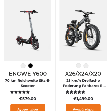
Schwarz-Rot
Schwarz
Βαθμός
Μαύρος
ENGWE Y600
X26/X24/X20
70 km Reichweite Sitz-E-
25 km/h Dreifache
Scooter
Federung Faltbares E-
Bike
€579.00
€1,499.00
Αγορά τώρα
Αγορά τώρα