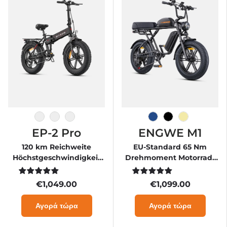
Μαύρος
Βαθμός
Πορτοκάλι
Bleu marine
Schwarz
Gelb
EP-2 Pro
ENGWE M1
120 km Reichweite
EU-Standard 65 Nm
Höchstgeschwindigkeit
Drehmoment Motorrad-
Vorderfederung EBike
ähnliches E-Bike
€1,049.00
€1,099.00
Αγορά τώρα
Αγορά τώρα