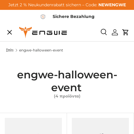
Jetzt 2 % Neukundenrabatt sichern – Code:
NEWENGWE
Μετάβαση στο περιεχόμενο
Sichere Bezahlung
Μενού
Ερευνα
Συνδεθεί
Καρ
City-Sale
Σπίτι
engwe-halloween-event
E-Bikes
engwe-halloween-
event
Zubehör
(4 προϊόντα)
Community
Support