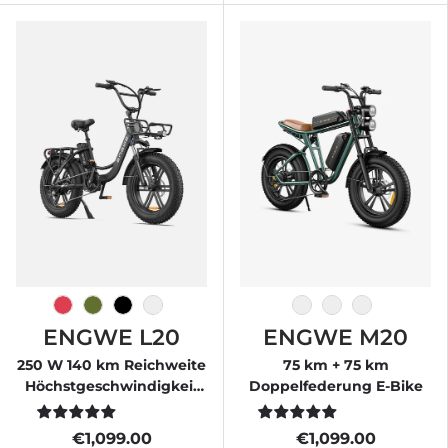
Flamingorosa Rosa
Avocado Grün
Onyx Schwarz
Χιονάτη
άσπρο
Μαύρος
Πράσινος
ENGWE L20
ENGWE M20
250 W 140 km Reichweite
75 km + 75 km
Höchstgeschwindigkeit
Doppelfederung E-Bike
25 km/h Step-Thru-E-Bike
€1,099.00
€1,099.00