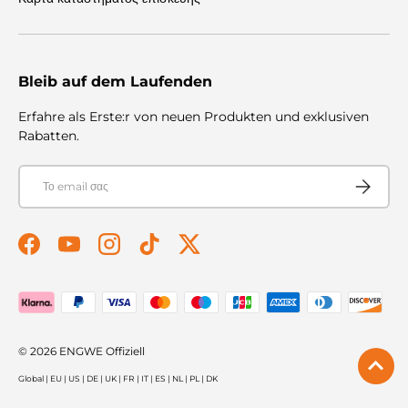
Bleib auf dem Laufenden
Erfahre als Erste:r von neuen Produkten und exklusiven
Rabatten.
E-mail
Συνεισφέρ
Facebook
YouTube
Instagram
TikTok
Twitter
Αποδεκτοί τρόποι πληρωμής
© 2026
ENGWE Offiziell
Global
|
EU
|
US
|
DE
|
UK
|
FR
|
IT
|
ES
|
NL
|
PL
|
DK