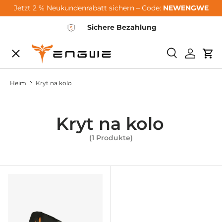
Jetzt 2 % Neukundenrabatt sichern – Code:
NEWENGWE
Zum Inhalt springen
Sichere Bezahlung
Speisekarte
Suchen
Einlogg
Wa
City-Sale
Heim
Kryt na kolo
E-Bikes
Kryt na kolo
(1 Produkte)
Zubehör
Community
Support