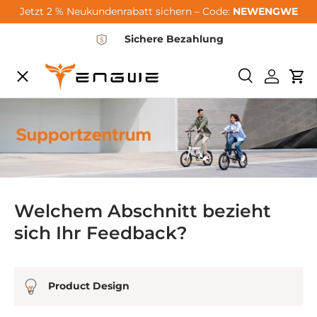
Jetzt 2 % Neukundenrabatt sichern – Code:
NEWENGWE
Zum Inhalt springen
Sichere Bezahlung
Speisekarte
Suchen
Einlogg
Wa
City-Sale
E-Bikes
Zubehör
Welchem Abschnitt bezieht
sich Ihr Feedback?
Community
Product Design
Support