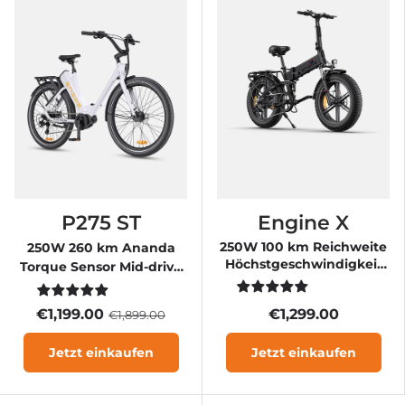
P275 ST
Engine X
250W 100 km Reichweite
250W 260 km Ananda
Höchstgeschwindigkeit
Torque Sensor Mid-drive
25 km/h Vollfederung E-
Motor Commuting E-Bike
Bike
€1,199.00
€1,299.00
€1,899.00
Jetzt einkaufen
Jetzt einkaufen