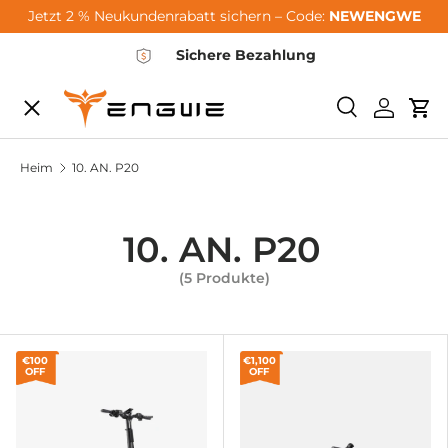
Jetzt 2 % Neukundenrabatt sichern – Code:
NEWENGWE
Zum Inhalt springen
Sichere Bezahlung
Speisekarte
Suchen
Einlogg
Wa
City-Sale
Heim
10. AN. P20
E-Bikes
10. AN. P20
(5 Produkte)
Zubehör
Community
€100
€1,100
OFF
OFF
Support