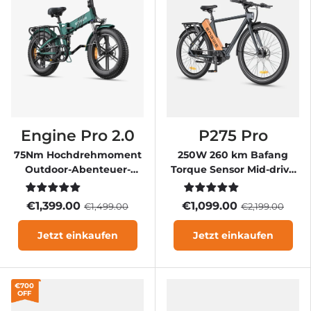
Engine Pro 2.0
P275 Pro
75Nm Hochdrehmoment
250W 260 km Bafang
Outdoor-Abenteuer-
Torque Sensor Mid-drive
Klapprad mit
Motor Commuting E-Bike
Elektroantrieb
€1,399.00
€1,099.00
€1,499.00
€2,199.00
Jetzt einkaufen
Jetzt einkaufen
€700
OFF