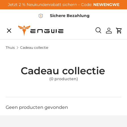
Jetzt 2 % Neukundenrabatt sichern – Code:
NEWENGWE
Ga naar de inhoud
Sichere Bezahlung
Menu
Zoeken
Inlogge
Wi
City-Sale
Thuis
Cadeau collectie
E-Bikes
Cadeau collectie
(0 producten)
Zubehör
Community
Geen producten gevonden
Support