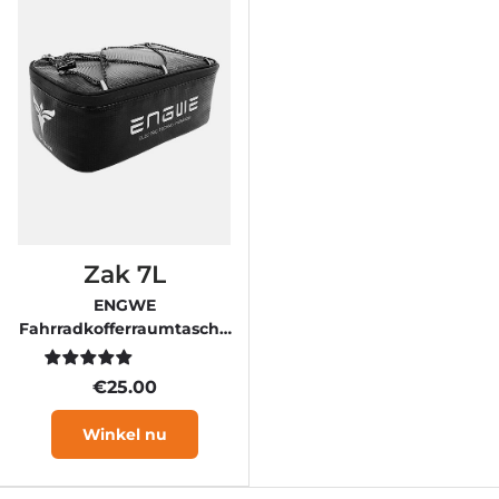
Zak 7L
ENGWE
Fahrradkofferraumtasche
Fahrradgepäckträgertasche
7L
€25.00
Winkel nu