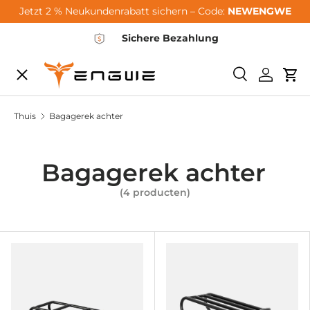
Jetzt 2 % Neukundenrabatt sichern – Code:
NEWENGWE
Ga naar de inhoud
Sichere Bezahlung
Menu
Zoeken
Inlogge
Wi
City-Sale
Thuis
Bagagerek achter
E-Bikes
Bagagerek achter
(4 producten)
Zubehör
Community
Support