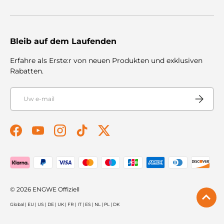
Bleib auf dem Laufenden
Erfahre als Erste:r von neuen Produkten und exklusiven
Rabatten.
E-mail
Abonnere
Facebook
YouTube
Instagram
TikTok
Twitter
Betaalmethoden geaccepteerd
© 2026
ENGWE Offiziell
Global
|
EU
|
US
|
DE
|
UK
|
FR
|
IT
|
ES
|
NL
|
PL
|
DK