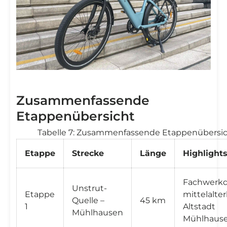
Zusammenfassende
Etappenübersicht
Tabelle 7: Zusammenfassende Etappenübersi
Etappe
Strecke
Länge
Highlight
Fachwerkdö
Unstrut-
Etappe
mittelalter
Quelle –
45 km
1
Altstadt
Mühlhausen
Mühlhaus