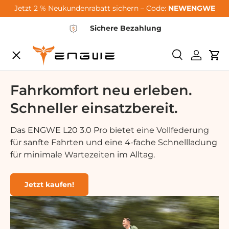
Jetzt 2 % Neukundenrabatt sichern – Code:
NEWENGWE
Skip to content
Sichere Bezahlung
Menu
Search
Log in
Car
City-Sale
Fahrkomfort neu erleben.
Schneller einsatzbereit.
E-Bikes
Das ENGWE L20 3.0 Pro bietet eine Vollfederung
für sanfte Fahrten und eine 4-fache Schnellladung
Zubehör
für minimale Wartezeiten im Alltag.
Community
Jetzt kaufen!
Support