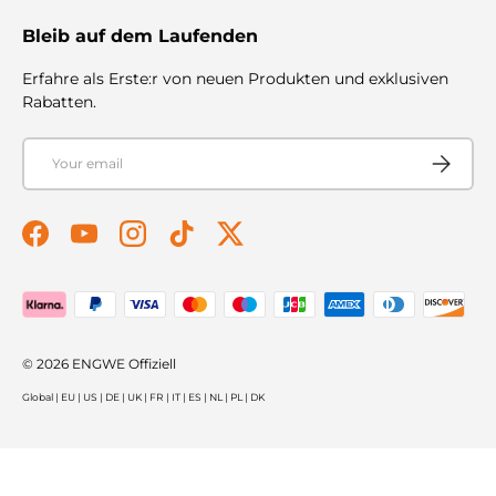
Bleib auf dem Laufenden
Erfahre als Erste:r von neuen Produkten und exklusiven
Rabatten.
Email
Subscribe
Facebook
YouTube
Instagram
TikTok
Twitter
Payment methods accepted
© 2026
ENGWE Offiziell
Global
|
EU
|
US
|
DE
|
UK
|
FR
|
IT
|
ES
|
NL
|
PL
|
DK