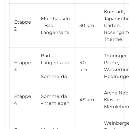

Kurstadt,
Mühlhausen
Japanisch
Etappe
– Bad
30 km
Garten,
2
Langensalza
Rosengart
Therme
Bad
Thüringer
Etappe
Langensalza
40
Pforte,
3
–
km
Wasserbu
Sömmerda
Heldrung
Arche Nebr
Etappe
Sömmerda
45 km
Kloster
4
– Memleben
Memlebe
Weinberge