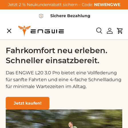
Jetzt 2 % Neukundenrabatt sichern – Code:
NEWENGWE
Skip to content
Sichere Bezahlung
Menu
Search
Log in
Car
City-Sale
Fahrkomfort neu erleben.
Schneller einsatzbereit.
E-Bikes
Das ENGWE L20 3.0 Pro bietet eine Vollfederung
für sanfte Fahrten und eine 4-fache Schnellladung
Zubehör
für minimale Wartezeiten im Alltag.
Community
Jetzt kaufen!
Support