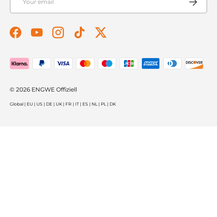
Facebook
YouTube
Instagram
TikTok
Twitter
Payment methods accepted
© 2026
ENGWE Offiziell
Global
|
EU
|
US
|
DE
|
UK
|
FR
|
IT
|
ES
|
NL
|
PL
|
DK