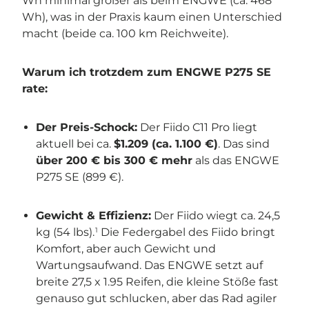
Wh minimal größer als beim ENGWE (ca. 468
Wh), was in der Praxis kaum einen Unterschied
macht (beide ca. 100 km Reichweite).
Warum ich trotzdem zum ENGWE P275 SE
rate:
Der Preis-Schock:
Der Fiido C11 Pro liegt
aktuell bei ca.
$1.209 (ca. 1.100 €)
. Das sind
über 200 € bis 300 € mehr
als das ENGWE
P275 SE (899 €).
Gewicht & Effizienz:
Der Fiido wiegt ca. 24,5
kg (54 lbs).
Die Federgabel des Fiido bringt
1
Komfort, aber auch Gewicht und
Wartungsaufwand. Das ENGWE setzt auf
breite 27,5 x 1.95 Reifen, die kleine Stöße fast
genauso gut schlucken, aber das Rad agiler