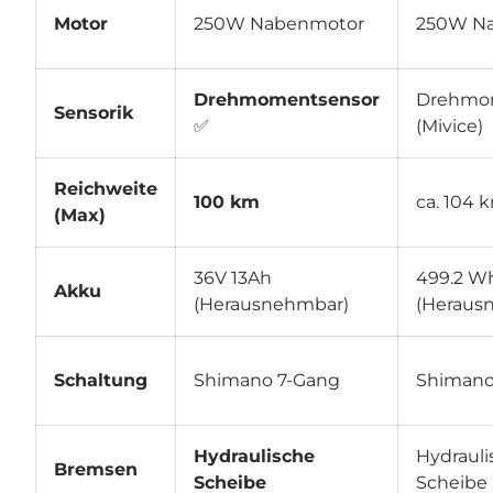
Motor
250W Nabenmotor
250W N
Drehmomentsensor
Drehmo
Sensorik
✅
(Mivice)
Reichweite
100 km
ca. 104 
(Max)
36V 13Ah
499.2 W
Akku
(Herausnehmbar)
(Heraus
Schaltung
Shimano 7-Gang
Shimano
Hydraulische
Hydrauli
Bremsen
Scheibe
Scheibe