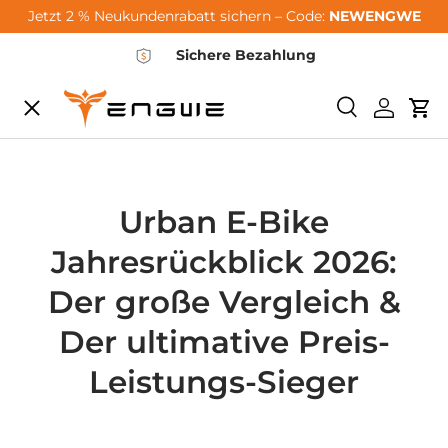
Jetzt 2 % Neukundenrabatt sichern – Code:
NEWENGWE
Skip to content
Sichere Bezahlung
Menu
Search
Log in
Car
City-Sale
E-Bikes
Urban E-Bike
Jahresrückblick 2026:
Zubehör
Der große Vergleich &
Der ultimative Preis-
Community
Leistungs-Sieger
Support