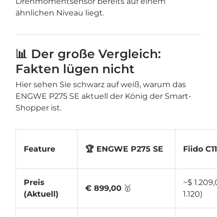

Drehmomentsensor bereits auf einem
ähnlichen Niveau liegt.
📊 Der große Vergleich:
Fakten lügen nicht
Hier sehen Sie schwarz auf weiß, warum das
ENGWE P275 SE aktuell der König der Smart-
Shopper ist.
Feature
🏆 ENGWE P275 SE
Fiido C1
Preis
~$ 1.209,
€ 899,00
🥇
(Aktuell)
1.120)