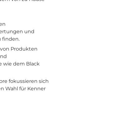
gen
wertungen und
 finden.
hl von Produkten
und
e wie dem Black
ore fokussieren sich
en Wahl für Kenner