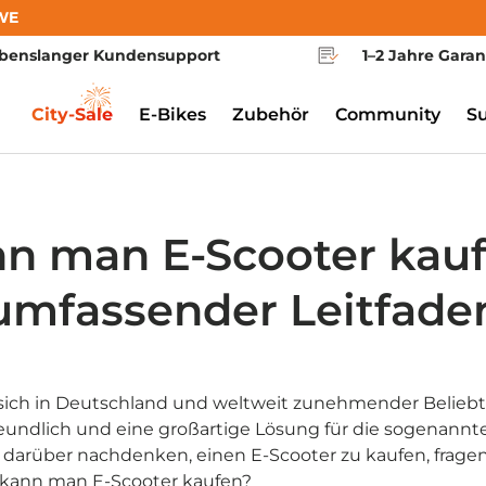
WE
benslanger Kundensupport
1–2 Jahre Garan
City-Sale
E-Bikes
Zubehör
Community
S
n man E-Scooter kauf
umfassender Leitfade
sich in Deutschland und weltweit zunehmender Beliebth
eundlich und eine großartige Lösung für die sogenannte 
 darüber nachdenken, einen E-Scooter zu kaufen, fragen
 kann man E-Scooter kaufen?