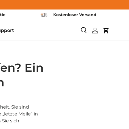
tie
Kostenloser Versand
upport
Search
Log in
Cart
en? Ein
n
eit. Sie sind
„letzte Meile“ in
 Sie sich