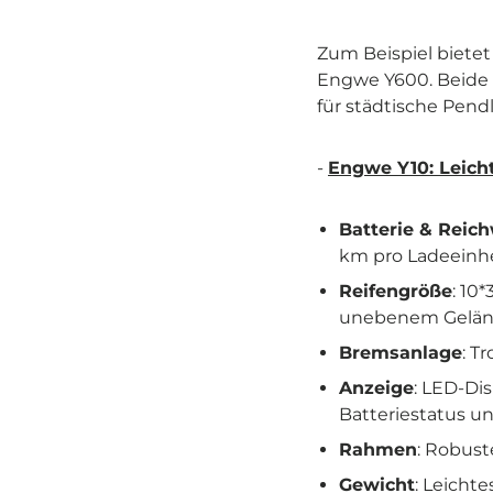
Zum Beispiel biete
Engwe Y600. Beide 
für städtische Pendl
-
Engwe Y10: Leicht
Batterie & Reic
km pro Ladeeinhe
Reifengröße
: 10
unebenem Geländ
Bremsanlage
: T
Anzeige
: LED-Di
Batteriestatus u
Rahmen
: Robust
Gewicht
: Leicht