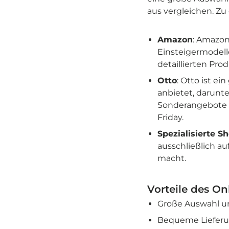
aus vergleichen. Z
Amazon
: Amazon
Einsteigermodel
detaillierten Pro
Otto
: Otto ist e
anbietet, darunt
Sonderangebote d
Friday.
Spezialisierte S
ausschließlich a
macht.
Vorteile des On
Große Auswahl un
Bequeme Lieferu