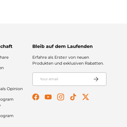
chaft
Bleib auf dem Laufenden
share
Erfahre als Erste:r von neuen
Produkten und exklusiven Rabatten.
en
Email
Subscribe
g
als Opinion
Program
Facebook
YouTube
Instagram
TikTok
Twitter
e
Program