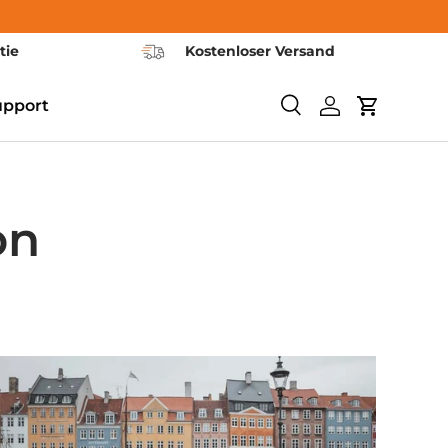
tie
Kostenloser Versand
upport
Search
Log in
Cart
on