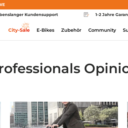
WE
benslanger Kundensupport
1–2 Jahre Garan
City-Sale
E-Bikes
Zubehör
Community
S
rofessionals Opini