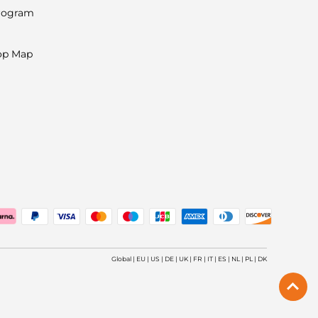
Program
op Map
ted
Global
|
EU
|
US
|
DE
|
UK
|
FR
|
IT
|
ES
|
NL
|
PL
|
DK