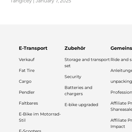
TangIcey |
January 7, 2025
E-Transport
Zubehör
Gemeins
Verkauf
Storage and transport
Ride and 
set
Fat Tire
Anleitung
Security
Cargo
unpackin
Batteries and
Pendler
Profession
chargers
Faltbares
Affiliate 
E-bike upgraded
Shareasal
E-Bike im Motorrad-
Stil
Affiliate 
Impact
E-Scooters