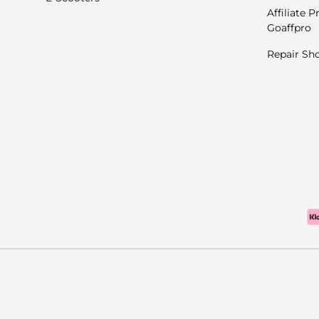
Affiliate 
Goaffpro
Repair Sh
Payment methods accep