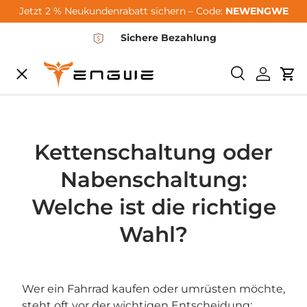
Jetzt 2 % Neukundenrabatt sichern – Code:
NEWENGWE
Skip to content
Sichere Bezahlung
Menu
Search
Log in
Car
City-Sale
E-Bikes
Kettenschaltung oder
Nabenschaltung:
Zubehör
Welche ist die richtige
Wahl?
Community
Wer ein Fahrrad kaufen oder umrüsten möchte,
Support
steht oft vor der wichtigen Entscheidung: