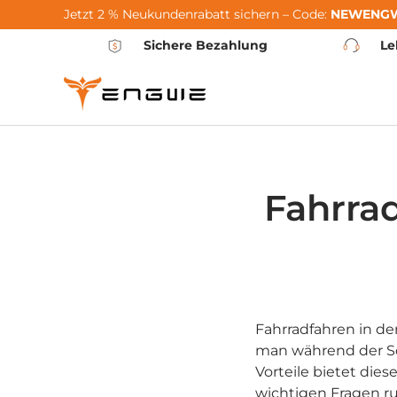
Jetzt 2 % Neukundenrabatt sichern – Code:
NEWENG
Skip to content
Sichere Bezahlung
Le
Fahrra
Fahrradfahren in de
man während der Sc
Vorteile bietet die
wichtigen Fragen r