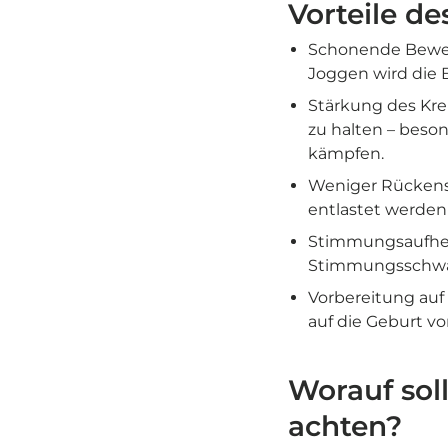
Vorteile d
Schonende Bewegu
Joggen wird die 
Stärkung des Krei
zu halten – beso
kämpfen.
Weniger Rückens
entlastet werden –
Stimmungsaufhell
Stimmungsschwa
Vorbereitung auf 
auf die Geburt v
Worauf sol
achten?