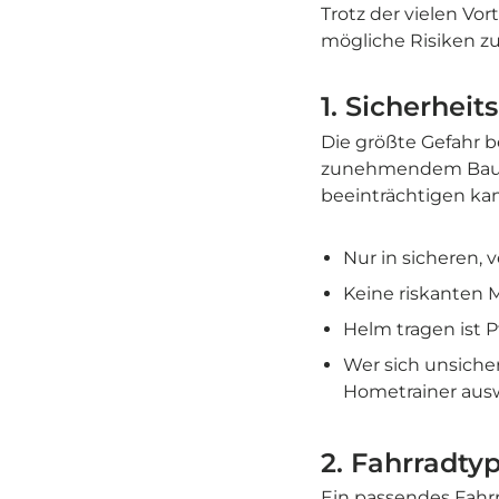
Trotz der vielen Vor
mögliche Risiken z
1. Sicherheit
Die größte Gefahr b
zunehmendem Bauch
beeinträchtigen kann
Nur in sicheren, 
Keine riskanten 
Helm tragen ist Pf
Wer sich unsicher 
Hometrainer aus
2. Fahrradty
Ein passendes Fahrra