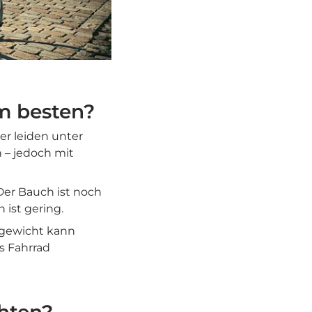
m besten?
er leiden unter
h – jedoch mit
 Der Bauch ist noch
 ist gering.
hgewicht kann
es Fahrrad
hten?