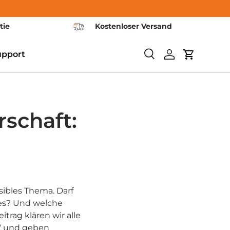
tie
Kostenloser Versand
upport
Search
Log in
Cart
schaft:
sibles Thema. Darf
es? Und welche
trag klären wir alle
“ und geben