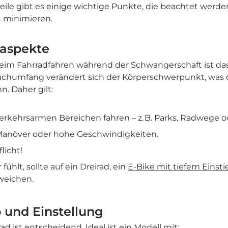

teile gibt es einige wichtige Punkte, die beachtet werde
u minimieren.
saspekte
eim Fahrradfahren während der Schwangerschaft ist das 
umfang verändert sich der Körperschwerpunkt, was d
. Daher gilt:
verkehrsarmen Bereichen fahren – z. B. Parks, Radwege 
Manöver oder hohe Geschwindigkeiten.
licht!
fühlt, sollte auf ein Dreirad, ein
E-Bike mit tiefem Einsti
weichen.
p und Einstellung
d ist entscheidend. Ideal ist ein Modell mit: