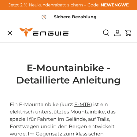
Jetzt 2 % Neukundenrabatt sichern – Code:
NEWENGWE
Skip to content
Sichere Bezahlung
Menu
Search
Log in
Car
City-Sale
E-Bikes
E-Mountainbike -
Detaillierte Anleitung
Zubehör
Ein E-Mountainbike (kurz:
E-MTB
) ist ein
Community
elektrisch unterstütztes Mountainbike, das
speziell für Fahrten im Gelände, auf Trails,
Forstwegen und in den Bergen entwickelt
Support
wurde. Im Gegensatz zum klassischen