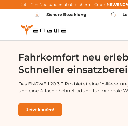
Jetzt 2 % Neukundenrabatt sichern – Code:
NEWENG
Μετάβαση στο περιεχόμενο
Sichere Bezahlung
Le
Fahrkomfort neu erle
Schneller einsatzberei
Das ENGWE L20 3.0 Pro bietet eine Vollfederung
und eine 4-fache Schnellladung für minimale Wa
Jetzt kaufen!