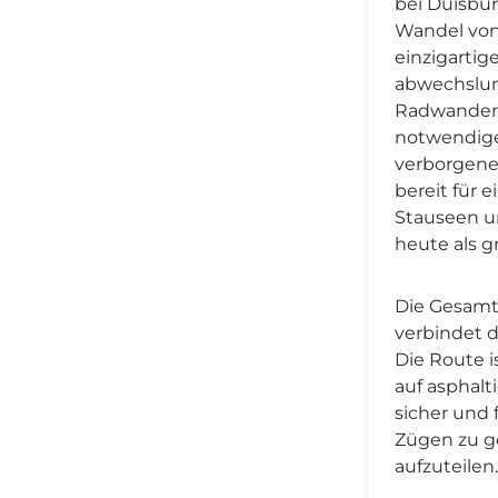
bei Duisbur
Wandel von 
einzigarti
abwechslun
Radwanderer
notwendige
verborgene
bereit für 
Stauseen un
heute als g
Die Gesamt
verbindet 
Die Route i
auf asphalt
sicher und 
Zügen zu ge
aufzuteilen