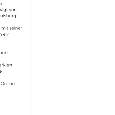
ur
rägt von
uisburg.
 mit seiner
h ein
 und
rkiert
e
 Ort, um