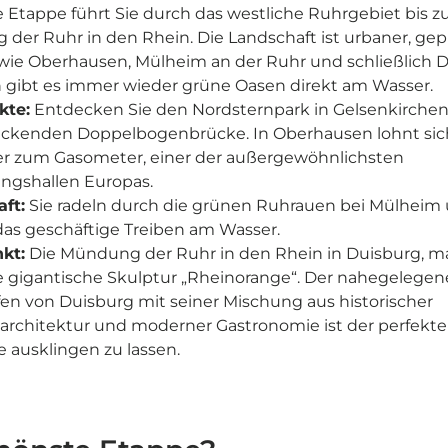
e Etappe führt Sie durch das westliche Ruhrgebiet bis z
der Ruhr in den Rhein. Die Landschaft ist urbaner, gep
wie Oberhausen, Mülheim an der Ruhr und schließlich D
gibt es immer wieder grüne Oasen direkt am Wasser.
te:
Entdecken Sie den Nordsternpark in Gelsenkirchen
ckenden Doppelbogenbrücke. In Oberhausen lohnt sic
r zum Gasometer, einer der außergewöhnlichsten
ungshallen Europas.
ft:
Sie radeln durch die grünen Ruhrauen bei Mülheim
das geschäftige Treiben am Wasser.
kt:
Die Mündung der Ruhr in den Rhein in Duisburg, ma
e gigantische Skulptur „Rheinorange“. Der nahegelegen
en von Duisburg mit seiner Mischung aus historischer
earchitektur und moderner Gastronomie ist der perfekte
e ausklingen zu lassen.