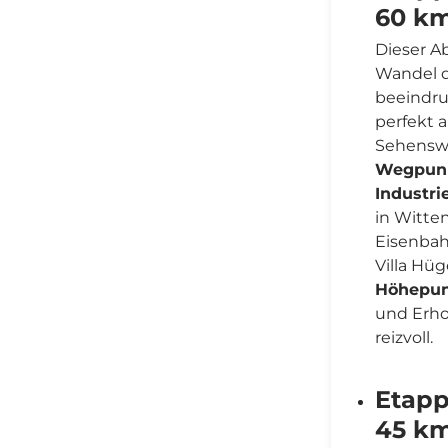
60 k
Dieser Ab
Wandel d
beeindru
perfekt 
Sehenswü
Wegpunk
Industri
in Witte
Eisenbah
Villa Hü
Höhepun
und Erho
reizvoll.
Etapp
45 k