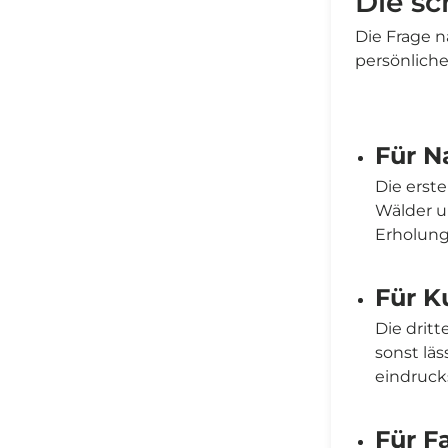
Die sc
Die Frage n
persönliche
Für N
Die erste
Wälder u
Erholung
Für K
Die drit
sonst läs
eindrucks
Für F