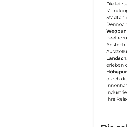
Die letzt
Mündung 
Städten 
Dennoch 
Wegpunk
beeindru
Absteche
Ausstell
Landscha
erleben 
Höhepun
durch di
Innenhaf
Industri
Ihre Reis