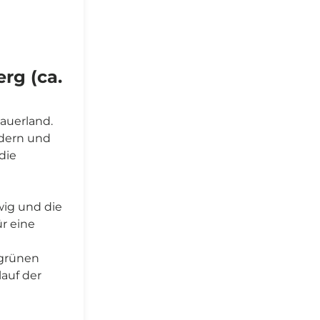
rg (ca.
auerland.
ldern und
die
wig und die
r eine
 grünen
auf der