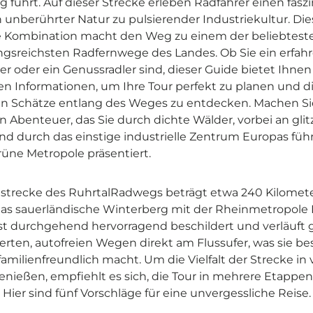
g führt. Auf dieser Strecke erleben Radfahrer einen fas
unberührter Natur zu pulsierender Industriekultur. Die
ge Kombination macht den Weg zu einem der beliebtest
gsreichsten Radfernwege des Landes. Ob Sie ein erfah
 oder ein Genussradler sind, dieser Guide bietet Ihnen 
n Informationen, um Ihre Tour perfekt zu planen und d
n Schätze entlang des Weges zu entdecken. Machen Si
ein Abenteuer, das Sie durch dichte Wälder, vorbei an gli
d durch das einstige industrielle Zentrum Europas führt
rüne Metropole präsentiert.
strecke des RuhrtalRadwegs beträgt etwa 240 Kilomet
das sauerländische Winterberg mit der Rheinmetropole 
st durchgehend hervorragend beschildert und verläuft 
ierten, autofreien Wegen direkt am Flussufer, was sie b
familienfreundlich macht. Um die Vielfalt der Strecke in 
nießen, empfiehlt es sich, die Tour in mehrere Etappe
. Hier sind fünf Vorschläge für eine unvergessliche Reise.