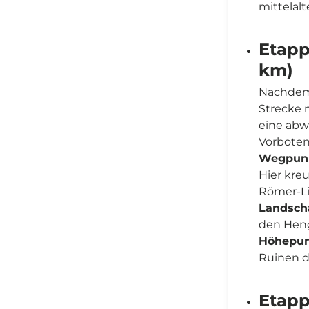
mittelal
Etapp
km)
Nachdem 
Strecke 
eine abw
Vorboten
Wegpunk
Hier kre
Römer-L
Landscha
den Heng
Höhepun
Ruinen d
Etapp