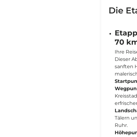
Die Et
Etapp
70 k
Ihre Rei
Dieser A
sanften H
malerisc
Startpun
Wegpunk
Kreissta
erfrisch
Landscha
Tälern u
Ruhr.
Höhepun