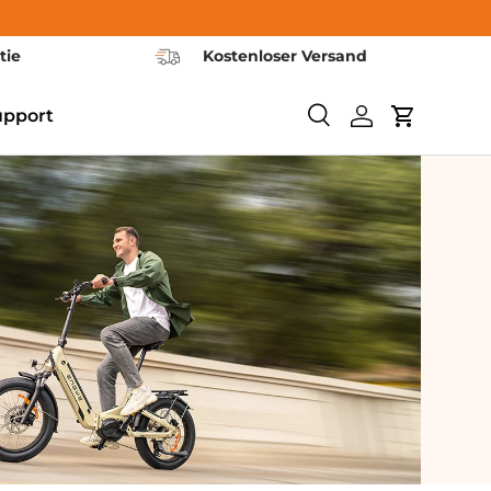
tie
Kostenloser Versand
upport
Ερευνα
Συνδεθείτε
Καροτσάκι