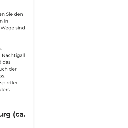
ben Sie den
n in
e Wege sind
.
Nachtigall
d das
uch der
ss.
sportler
nders
rg (ca.