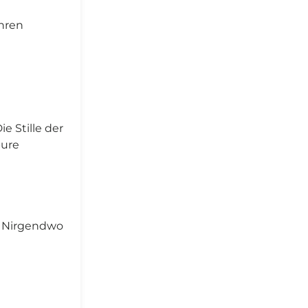
Ihren
e Stille der
pure
. Nirgendwo
o