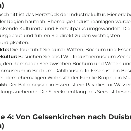
m)
schnitt ist das Herzstück der Industriekultur. Hier erle
er Region hautnah. Ehemalige Industrieanlagen wurde
ckende Kulturorte und Freizeitparks umgewandelt. Di
ausgebaut und führen Sie direkt zu den wichtigsten
rdigkeiten.
te:
Die Tour führt Sie durch Witten, Bochum und Essen
ekultur:
Besuchen Sie das LWL-Industriemuseum Zeche 
n, den Kemnader See zwischen Bochum und Witten un
nmuseum in Bochum-Dahlhausen. In Essen ist ein Bes
gel, dem ehemaligen Wohnsitz der Familie Krupp, ein Mu
kt:
Der Baldeneysee in Essen ist ein Paradies für Wasser
lungssuchende. Die Strecke entlang des Sees ist beso
e 4: Von Gelsenkirchen nach Duisbu
m)