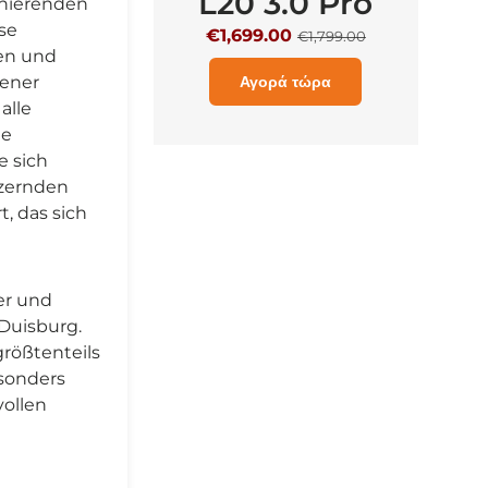
L20 3.0 Pro
zinierenden
se
€1,699.00
€
€1,799.00
en und
rener
Αγορά τώρα
alle
ie
e sich
tzernden
, das sich
er und
Duisburg.
größtenteils
esonders
vollen
n