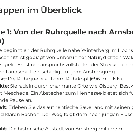
appen im Überblick
e 1: Von der Ruhrquelle nach Arnsbe
m)
se beginnt an der Ruhrquelle nahe Winterberg im Hochs
bschnitt ist geprägt von unberührter Natur, dichten Wä
ügeln. Es ist der anspruchsvollste Teil der Strecke, aber 
he Landschaft entschädigt für jede Anstrengung.
kt:
Die Ruhrquelle auf dem Ruhrkopf (696 m ü. NN).
te:
Sie radeln durch charmante Orte wie Olsberg, Best
dt Meschede. Ein Abstecher zum Hennesee bietet sich fü
ende Pause an.
ft:
Erleben Sie das authentische Sauerland mit seinen
nd klaren Bächen. Der Weg folgt dem noch jungen Flussl
kt:
Die historische Altstadt von Arnsberg mit ihrem