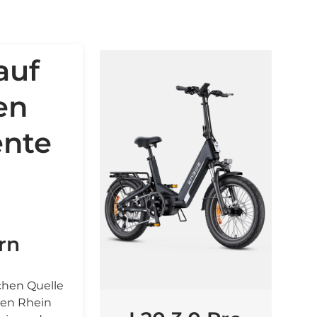
auf
en
ente
rn
chen Quelle
den Rhein