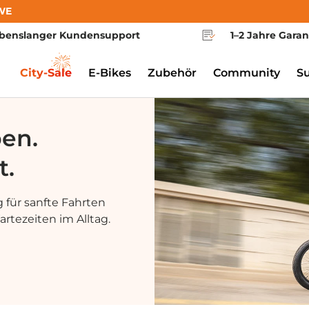
WE
benslanger Kundensupport
1–2 Jahre Garan
City-Sale
E-Bikes
Zubehör
Community
S
ben.
t.
 für sanfte Fahrten
rtezeiten im Alltag.