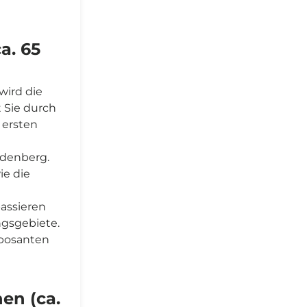
a. 65
wird die
t Sie durch
 ersten
ndenberg.
ie die
passieren
ngsgebiete.
mposanten
en (ca.