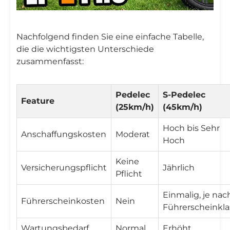
Nachfolgend finden Sie eine einfache Tabelle,
die die wichtigsten Unterschiede
zusammenfasst:
Pedelec
S-Pedelec
Feature
(25km/h)
(45km/h)
Hoch bis Sehr
Anschaffungskosten
Moderat
Hoch
Keine
Versicherungspflicht
Jährlich
Pflicht
Einmalig, je nac
Führerscheinkosten
Nein
Führerscheinkla
Wartungsbedarf
Normal
Erhöht