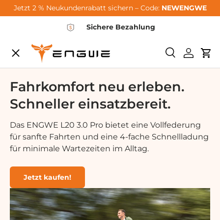
Jetzt 2 % Neukundenrabatt sichern – Code:
NEWENGWE
Μετάβαση στο περιεχόμενο
Sichere Bezahlung
Μενού
Ερευνα
Συνδεθεί
Καρ
City-Sale
Fahrkomfort neu erleben.
Schneller einsatzbereit.
E-Bikes
Das ENGWE L20 3.0 Pro bietet eine Vollfederung
für sanfte Fahrten und eine 4-fache Schnellladung
Zubehör
für minimale Wartezeiten im Alltag.
Community
Jetzt kaufen!
Support