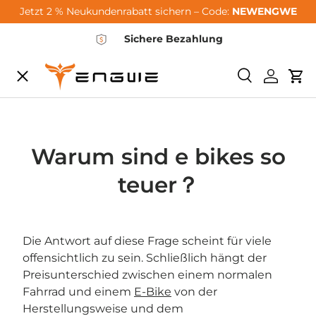
Jetzt 2 % Neukundenrabatt sichern – Code:
NEWENGWE
Μετάβαση στο περιεχόμενο
Sichere Bezahlung
Μενού
Ερευνα
Συνδεθεί
Καρ
City-Sale
E-Bikes
Warum sind e bikes so
teuer？
Zubehör
Die Antwort auf diese Frage scheint für viele
Community
offensichtlich zu sein. Schließlich hängt der
Preisunterschied zwischen einem normalen
Fahrrad und einem
E-Bike
von der
Support
Herstellungsweise und dem