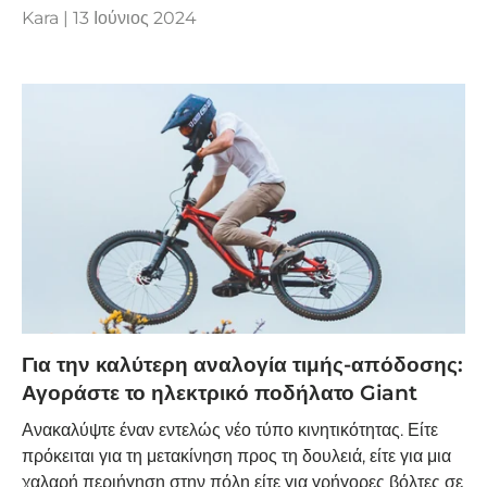
Kara |
13 Ιούνιος 2024
Για την καλύτερη αναλογία τιμής-απόδοσης:
Αγοράστε το ηλεκτρικό ποδήλατο Giant
Ανακαλύψτε έναν εντελώς νέο τύπο κινητικότητας. Είτε
πρόκειται για τη μετακίνηση προς τη δουλειά, είτε για μια
χαλαρή περιήγηση στην πόλη είτε για γρήγορες βόλτες σε