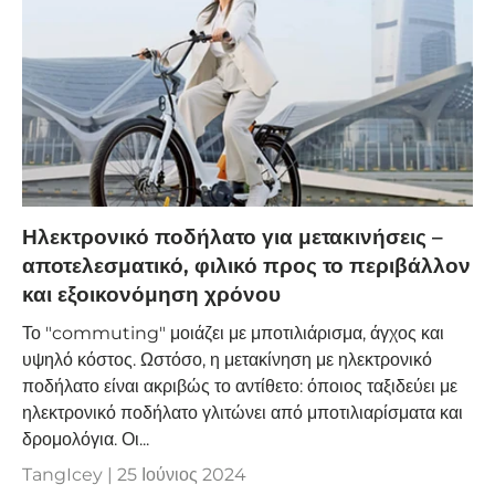
Ηλεκτρονικό ποδήλατο για μετακινήσεις –
αποτελεσματικό, φιλικό προς το περιβάλλον
και εξοικονόμηση χρόνου
Το "commuting" μοιάζει με μποτιλιάρισμα, άγχος και
υψηλό κόστος. Ωστόσο, η μετακίνηση με ηλεκτρονικό
ποδήλατο είναι ακριβώς το αντίθετο: όποιος ταξιδεύει με
ηλεκτρονικό ποδήλατο γλιτώνει από μποτιλιαρίσματα και
δρομολόγια. Οι...
TangIcey |
25 Ιούνιος 2024