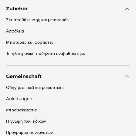
Zubehör
Σετ αποθήκευσης και μεταφοράς
Ασφάλεια
Μπαταρίες και φορτιστές
Το ηλεκτρονικό ποδήλατο αναβαθμίστηκε
Gemeinschaft
Οδηγήστε μαζί και μοιραστείτε
Anleitungen
αποσυσκευασία
Η γνώμη των ειδικών
Πρόγραμμα συνεργατών