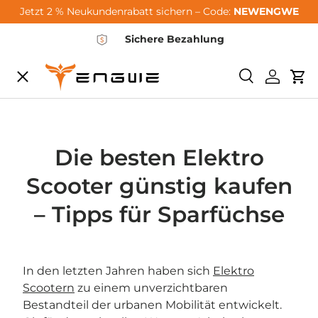
Jetzt 2 % Neukundenrabatt sichern – Code:
NEWENGWE
Μετάβαση στο περιεχόμενο
Sichere Bezahlung
Μενού
Ερευνα
Συνδεθεί
Καρ
City-Sale
E-Bikes
Die besten Elektro
Scooter günstig kaufen
Zubehör
– Tipps für Sparfüchse
Community
In den letzten Jahren haben sich
Elektro
Scootern
zu einem unverzichtbaren
Support
Bestandteil der urbanen Mobilität entwickelt.