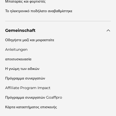
Μπαταρίες και φορτιστές
Το ηλεκτρονικό ποδήλατο αναβαθμίστηκε
Gemeinschaft
Οδηγήστε μαζί και μοιραστείτε
Anleitungen
αποσυσκευασία
Η γνώμη των ειδικών
Πρόγραμμα συνεργατών
Affiliate Program Impact
Πρόγραμμα συνεργατών Goaffpro
Κάρτα καταστήματος επισκευής