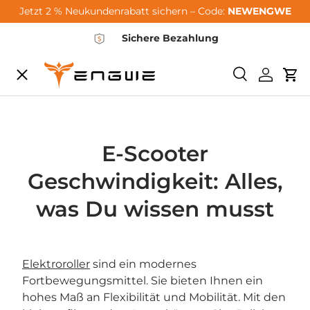
Jetzt 2 % Neukundenrabatt sichern – Code:
NEWENGWE
Μετάβαση στο περιεχόμενο
Sichere Bezahlung
Μενού
Ερευνα
Συνδεθεί
Καρ
City-Sale
E-Bikes
E-Scooter
Geschwindigkeit: Alles,
Zubehör
was Du wissen musst
Community
Elektroroller
sind ein modernes
Fortbewegungsmittel. Sie bieten Ihnen ein
Support
hohes Maß an Flexibilität und Mobilität. Mit den