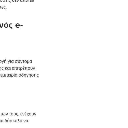
σεις δεν απαιτεί
τες.
νός e-
ογή για σύντομα
ης και επιτρέπουν
ή εμπειρία οδήγησης
των τους, ενέχουν
ναι δύσκολο να