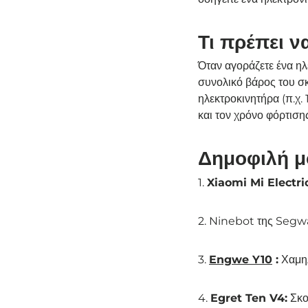
Τι πρέπει ν
Όταν αγοράζετε ένα ηλ
συνολικό βάρος του σκο
ηλεκτροκινητήρα (π.χ.
και τον χρόνο φόρτιση
Δημοφιλή μ
1.
Xiaomi Mi Electri
2. Ninebot της Segwa
3.
Engwe Y10
:
Χαμηλ
4.
Egret Ten V4:
Σκορ