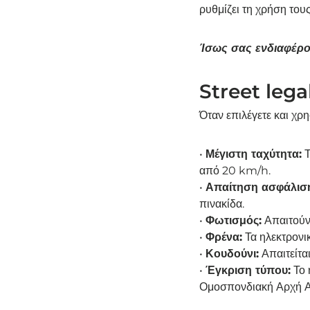
ρυθμίζει τη χρήση τους
Ίσως σας ενδιαφέρο
Street lega
Όταν επιλέγετε και χρ
•
Μέγιστη ταχύτητα:
Τ
από 20 km/h.
•
Απαίτηση ασφάλισ
πινακίδα.
•
Φωτισμός:
Απαιτούν
•
Φρένα:
Τα ηλεκτρονι
•
Κουδούνι:
Απαιτείται
•
Έγκριση τύπου:
Το 
Ομοσπονδιακή Αρχή Α