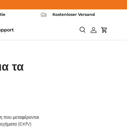
tie
Kostenloser Versand
upport
Ερευνα
Συνδεθείτε
Καροτσάκι
α τα
ση που μεταφέρονται
 οχήματα (EKfV)