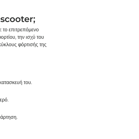
-scooter;
: το επιτρεπόμενο
ορτίου, την ισχύ του
 κύκλους φόρτισής της
κατασκευή του.
ερό.
νάρτηση.