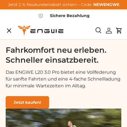
Jetzt 2 % Neukundenrabatt sichern – Code:
NEWENGWE
Zum Inhalt springen
Sichere Bezahlung
Speisekarte
Suchen
Einlogg
Wa
City-Sale
Fahrkomfort neu erleben.
Schneller einsatzbereit.
E-Bikes
Das ENGWE L20 3.0 Pro bietet eine Vollfederung
für sanfte Fahrten und eine 4-fache Schnellladung
Zubehör
für minimale Wartezeiten im Alltag.
Community
Jetzt kaufen!
Support