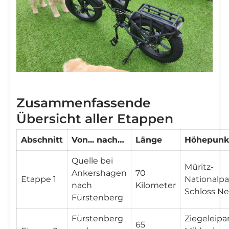

Zusammenfassende
Übersicht aller Etappen
Abschnitt
Von... nach…
Länge
Höhepunk
Quelle bei
Müritz-
Ankershagen
70
Etappe 1
Nationalpa
nach
Kilometer
Schloss Ne
Fürstenberg
Fürstenberg
Ziegeleipa
65