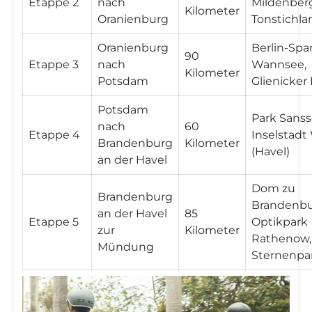
Etappe 2
nach
Mildenber
Kilometer
Oranienburg
Tonstichla
Oranienburg
Berlin-Spa
90
Etappe 3
nach
Wannsee,
Kilometer
Potsdam
Glienicker
Potsdam
Park Sanss
nach
60
Etappe 4
Inselstadt
Brandenburg
Kilometer
(Havel)
an der Havel
Dom zu
Brandenburg
Brandenbu
an der Havel
85
Etappe 5
Optikpark
zur
Kilometer
Rathenow,
Mündung
Sternenpa