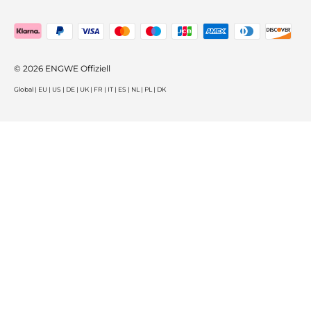
Zahlungsmethoden akzeptiert
© 2026
ENGWE Offiziell
Global
|
EU
|
US
|
DE
|
UK
|
FR
|
IT
|
ES
|
NL
|
PL
|
DK