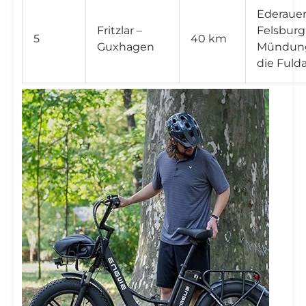
Ederauen
Fritzlar –
Felsburg
5
40 km
Guxhagen
Mündung
die Fuld