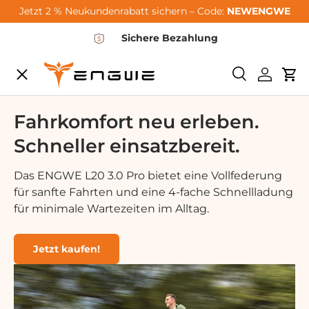
Jetzt 2 % Neukundenrabatt sichern – Code:
NEWENGWE
Zum Inhalt springen
Sichere Bezahlung
Speisekarte
Suchen
Einlogg
Wa
City-Sale
Fahrkomfort neu erleben.
Schneller einsatzbereit.
E-Bikes
Das ENGWE L20 3.0 Pro bietet eine Vollfederung
für sanfte Fahrten und eine 4-fache Schnellladung
Zubehör
für minimale Wartezeiten im Alltag.
Community
Jetzt kaufen!
Support