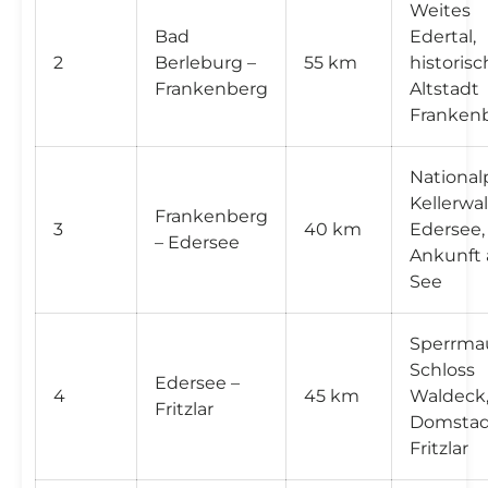

Weites
Bad
Edertal,
2
Berleburg –
55 km
historisc
Frankenberg
Altstadt
Franken
National
Kellerwa
Frankenberg
3
40 km
Edersee,
– Edersee
Ankunft
See
Sperrmau
Schloss
Edersee –
4
45 km
Waldeck
Fritzlar
Domstad
Fritzlar