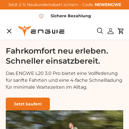
Jetzt 2 % Neukundenrabatt sichern – Code:
NEWENGWE
Zum Inhalt springen
Sichere Bezahlung
Speisekarte
Suchen
Einlogg
Wa
City-Sale
Fahrkomfort neu erleben.
Schneller einsatzbereit.
E-Bikes
Das ENGWE L20 3.0 Pro bietet eine Vollfederung
für sanfte Fahrten und eine 4-fache Schnellladung
Zubehör
für minimale Wartezeiten im Alltag.
Community
Jetzt kaufen!
Support