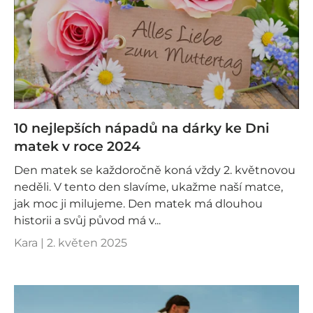
10 nejlepších nápadů na dárky ke Dni
matek v roce 2024
Den matek se každoročně koná vždy 2. květnovou
neděli. V tento den slavíme, ukažme naší matce,
jak moc ji milujeme. Den matek má dlouhou
historii a svůj původ má v...
Kara |
2. květen 2025