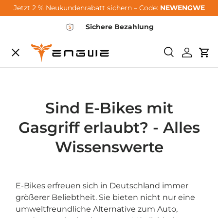
Jetzt 2 % Neukundenrabatt sichern – Code:
NEWENGWE
Zum Inhalt springen
Sichere Bezahlung
Speisekarte
Suchen
Einlogg
Wa
City-Sale
E-Bikes
Sind E-Bikes mit
Gasgriff erlaubt? - Alles
Zubehör
Wissenswerte
Community
E-Bikes erfreuen sich in Deutschland immer
größerer Beliebtheit. Sie bieten nicht nur eine
Support
umweltfreundliche Alternative zum Auto,