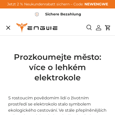
Jetzt 2 % Neukundenrabatt sichern – Code:
NEWENGWE
Zum Inhalt springen
Sichere Bezahlung
Speisekarte
Suchen
Einlogg
Wa
City-Sale
E-Bikes
Prozkoumejte město:
více o lehkém
Zubehör
elektrokole
Community
S rostoucím povědomím lidí o životním
prostředí se elektrokolo stalo symbolem
Support
ekologického cestování. Ve stále přeplněnějších