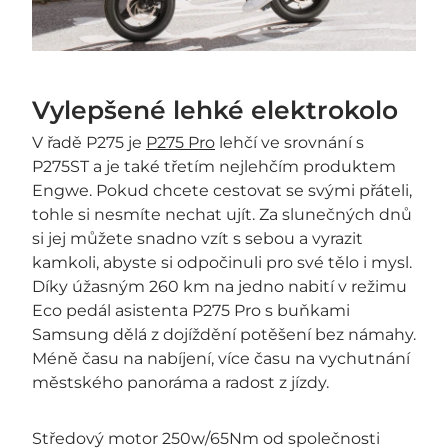
Vylepšené lehké elektrokolo
V řadě P275 je
P275 Pro
lehčí ve srovnání s
P275ST a je také třetím nejlehčím produktem
Engwe. Pokud chcete cestovat se svými přáteli,
tohle si nesmíte nechat ujít. Za slunečných dnů
si jej můžete snadno vzít s sebou a vyrazit
kamkoli, abyste si odpočinuli pro své tělo i mysl.
Díky úžasným 260 km na jedno nabití v režimu
Eco pedál asistenta P275 Pro s buňkami
Samsung dělá z dojíždění potěšení bez námahy.
Méně času na nabíjení, více času na vychutnání
městského panoráma a radost z jízdy.
Středový motor 250w/65Nm od společnosti