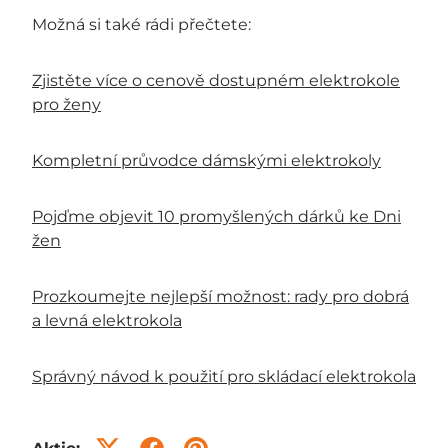
Možná si také rádi přečtete:
Zjistěte více o cenově dostupném elektrokole
pro ženy
Kompletní průvodce dámskými elektrokoly
Pojďme objevit 10 promyšlených dárků ke Dni
žen
Prozkoumejte nejlepší možnost: rady pro dobrá
a levná elektrokola
Správný návod k použití pro skládací elektrokola