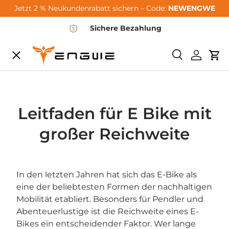
Jetzt 2 % Neukundenrabatt sichern – Code:
NEWENGWE
Zum Inhalt springen
Sichere Bezahlung
Speisekarte
Suchen
Einlogg
Wa
City-Sale
E-Bikes
Leitfaden für E Bike mit
großer Reichweite
Zubehör
In den letzten Jahren hat sich das E-Bike als
Community
eine der beliebtesten Formen der nachhaltigen
Mobilität etabliert. Besonders für Pendler und
Abenteuerlustige ist die Reichweite eines E-
Support
Bikes ein entscheidender Faktor. Wer lange