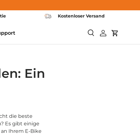
tie
Kostenloser Versand
upport
Suchen
Einloggen
Warenkor
len: Ein
cht die beste
? Es gibt einige
r an Ihrem E-Bike