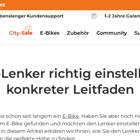
WE
benslanger Kundensupport
1–2 Jahre Garan
City-Sale
E-Bikes
Zubehör
Community
S
Lenker richtig einstel
konkreter Leitfaden
Sie schon seit langem ein
E-Bike
. Haben Sie aber noch ni
rem E-Bike gefunden und möchten den Lenker einstellen
In diesem Artikel erklären wir Ihnen, wie Sie den Lenke
um die perfekte Höhe zu finden.