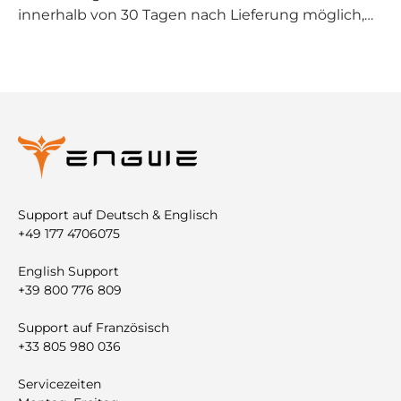
innerhalb von 30 Tagen nach Lieferung möglich,
sofern das Bike unbenutzt ist und der Tacho unter
10 km anzeigt. Alle Zubehörteile und die
Originalverpackung müssen vorhanden sein. Nach
einer Probefahrt über 10 km ist eine Rückgabe
nicht mehr zulässig. Bitte kontaktieren Sie vorab
unseren Kundenservice für genaue Anweisungen.
Support auf Deutsch & Englisch
+49 177 4706075
English Support
+39 800 776 809
Support auf Französisch
+33 805 980 036
Servicezeiten