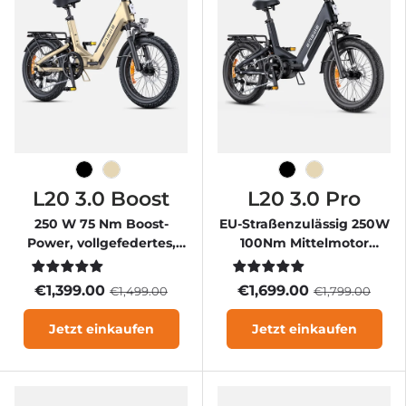
Schwarz
Sekt
Schwarz
Sekt
L20 3.0 Boost
L20 3.0 Pro
250 W 75 Nm Boost-
EU-Straßenzulässig 250W
Power, vollgefedertes,
100Nm Mittelmotor
kompaktes E-Bike
Vollgefedertes Kompakt
EBike
€1,399.00
€1,699.00
€1,499.00
€1,799.00
Jetzt einkaufen
Jetzt einkaufen