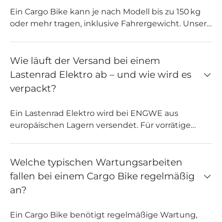
Ein Cargo Bike kann je nach Modell bis zu 150 kg
oder mehr tragen, inklusive Fahrergewicht. Unsere
ENGWE Lastenrad Elektro Modelle sind stabil
gebaut und ideal für den täglichen Transport von
Einkäufen, Kindern oder Gepäck. Auch bei
Wie läuft der Versand bei einem
Kombinationen mit einem
Fatbike
-Rahmen ist auf
Lastenrad Elektro ab – und wie wird es
die Herstellerangaben zur maximalen Zuladung zu
verpackt?
achten. Die richtige Lastverteilung ist
entscheidend für Sicherheit und Fahrkomfort mit
Ein Lastenrad Elektro wird bei ENGWE aus
einem lastenrad e bike.
europäischen Lagern versendet. Für vorrätige
Modelle beginnt die Bearbeitung innerhalb von 2
Werktagen nach Bestellbestätigung, der Versand
erfolgt am 3. Werktag. Die Lieferzeit beträgt in der
Welche typischen Wartungsarbeiten
Regel 3–7 Werktage. Das Cargo Bike wird
fallen bei einem Cargo Bike regelmäßig
vormontiert in einem stabilen Karton mit
an?
Schutzmaterial geliefert. Lenker und Pedale
müssen ggf. selbst montiert werden. Eine
Ein Cargo Bike benötigt regelmäßige Wartung,
Anleitung sowie Ladegerät, Schlüssel und