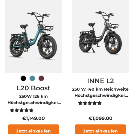
INNE L2
Schwarz
Meeresgrün
Burgunder
L20 Boost
250 W 140 km Reichweite
Höchstgeschwindigkeit
250W 126 km
25 km/h Step-Thru-E-Bike
Höchstgeschwindigkeit
25 km/h Step-Thru-E-Bike
€1,149.00
€1,099.00
Jetzt einkaufen
Jetzt einkaufen