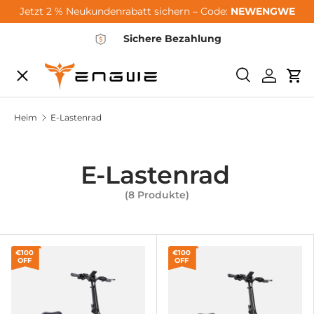
Jetzt 2 % Neukundenrabatt sichern – Code:
NEWENGWE
Zum Inhalt springen
Sichere Bezahlung
Speisekarte
Suchen
Einlogg
Wa
City-Sale
Heim
E-Lastenrad
E-Bikes
E-Lastenrad
(8 Produkte)
Zubehör
Community
€100
€100
OFF
OFF
Support