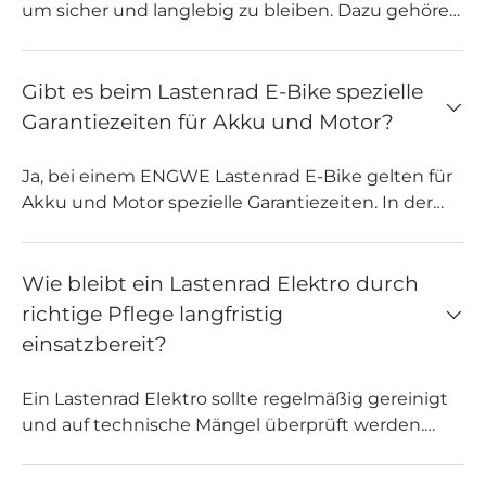

um sicher und langlebig zu bleiben. Dazu gehören
Werkzeug liegen bei. Bei Vorbestellungen oder
das Nachspannen der Kette, Schmierung
ausverkauften Modellen finden Sie genaue Infos
beweglicher Teile, Kontrolle von Bremsen und
auf der jeweiligen Produktseite.
Licht sowie Überprüfung des Reifendrucks. Auch
Gibt es beim Lastenrad E-Bike spezielle
bei einem lastenrad e bike ist eine regelmäßige
Garantiezeiten für Akku und Motor?
Akkuprüfung wichtig. Wir empfehlen mindestens
eine Wartung pro Jahr – bei intensiver Nutzung
Ja, bei einem ENGWE Lastenrad E-Bike gelten für
auch häufiger.
Akku und Motor spezielle Garantiezeiten. In der
Regel beträgt die Garantie für den Akku 12 Monate,
für den Elektromotor ebenfalls mindestens ein
Jahr, abhängig vom Modell. Die genaue
Wie bleibt ein Lastenrad Elektro durch
Garantiedauer finden Sie in den
richtige Pflege langfristig
Produktunterlagen. Schäden durch
einsatzbereit?
unsachgemäßen Gebrauch oder äußere Einflüsse
sind nicht abgedeckt. Bewahren Sie Kaufbeleg
Ein Lastenrad Elektro sollte regelmäßig gereinigt
und Seriennummer auf, um Garantieansprüche
und auf technische Mängel überprüft werden.
bei Ihrem Cargo Bike schnell geltend zu machen.
Achten Sie darauf, das Cargo Bike trocken zu
lagern und den Akku nicht vollständig zu