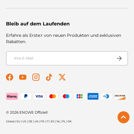
Bleib auf dem Laufenden
Erfahre als Erste:r von neuen Produkten und exklusiven
Rabatten.
E-Mail
Abonnier
Facebook
YouTube
Instagram
TikTok
Twitter
Zahlungsmethoden akzeptiert
© 2026
ENGWE Offiziell
Global
|
EU
|
US
|
DE
|
UK
|
FR
|
IT
|
ES
|
NL
|
PL
|
DK