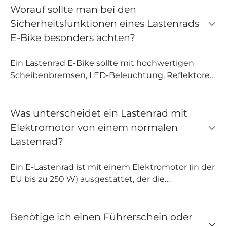
entladen. Die Kette sollte geölt, die Bremsen
Worauf sollte man bei den
geprüft und Schrauben nachgezogen werden. Vor
Sicherheitsfunktionen eines Lastenrads
allem bei täglichem Einsatz erhöht regelmäßige
E-Bike besonders achten?
Pflege die Lebensdauer des lastenrad e bikes
deutlich. Auch eine jährliche Inspektion durch
Ein Lastenrad E-Bike sollte mit hochwertigen
einen Fachhändler wird empfohlen, um sicher und
Scheibenbremsen, LED-Beleuchtung, Reflektoren
sorgenfrei unterwegs zu sein.
und stabilen Reifen ausgestattet sein. Gerade bei
beladenem Cargo Bike ist ein zuverlässiges
Bremssystem unerlässlich. Viele ENGWE
Was unterscheidet ein Lastenrad mit
Lastenrad Elektro Modelle verfügen zudem über
Elektromotor von einem normalen
Rahmenschlösser, elektrische Wegfahrsperren
Lastenrad?
oder GPS-Funktionen. Für den sicheren Transport
von Kindern sind passende Sitzvorrichtungen mit
Ein E-Lastenrad ist mit einem Elektromotor (in der
Gurtsystem und Wetterschutz entscheidend.
EU bis zu 250 W) ausgestattet, der die
Sicherheit ist bei einem lastenrad e bike
Tretunterstützung bietet. Dadurch ist der
besonders wichtig – für Sie und Ihre Mitfahrer.
Transport schwerer Lasten oder das Bergauffahren
im Vergleich zu einem normalen Lastenrad, das
Benötige ich einen Führerschein oder