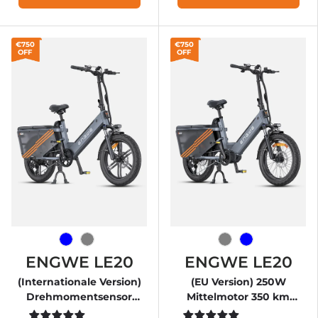
€750
€750
OFF
OFF
Blau
Grau
Grau
Blau
ENGWE LE20
ENGWE LE20
(Internationale Version)
(EU Version) 250W
Drehmomentsensor
Mittelmotor 350 km
Step-Thru Cargo E-Bike
Reichweite Cargo-E-Bike