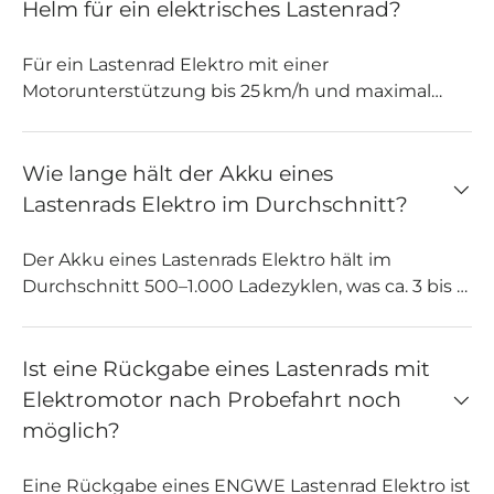
vollständig auf Muskelkraft angewiesen ist,
Helm für ein elektrisches Lastenrad?
einfacher. Beide sind für den Transport von Gütern
oder Passagieren konzipiert, doch E-Lastenräder
Für ein Lastenrad Elektro mit einer
reduzieren die Ermüdung des Fahrers und
Motorunterstützung bis 25 km/h und maximal
erhöhen die Reichweite und den Nutzwert –
250 W Motorleistung – wie sie bei ENGWE Cargo
insbesondere in der Stadt oder in hügeligem
Bikes üblich ist – benötigen Sie in Deutschland
Gelände.
und der EU weder Führerschein noch Zulassung.
Wie lange hält der Akku eines
Auch eine Helmpflicht besteht nicht, wird jedoch
Lastenrads Elektro im Durchschnitt?
dringend empfohlen. Für S-Pedelecs mit mehr
Leistung gelten andere Regeln. Prüfen Sie daher
Der Akku eines Lastenrads Elektro hält im
immer die technischen Daten Ihres lastenrad e
Durchschnitt 500–1.000 Ladezyklen, was ca. 3 bis 5
bikes, bevor Sie am Straßenverkehr teilnehmen.
Jahre entspricht. Die Reichweite hängt vom
Gewicht des Cargo Bikes, der Zuladung, der
Unterstützungsstufe und dem Gelände ab. Mit
Ist eine Rückgabe eines Lastenrads mit
guter Pflege – z. B. Laden vor vollständiger
Elektromotor nach Probefahrt noch
Entladung und Lagern bei Raumtemperatur –
möglich?
verlängern Sie die Lebensdauer des Akkus
deutlich.
Eine Rückgabe eines ENGWE Lastenrad Elektro ist