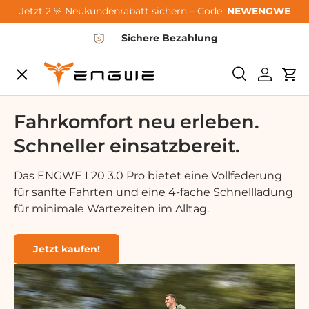
Jetzt 2 % Neukundenrabatt sichern – Code:
NEWENGWE
Zum Inhalt springen
Sichere Bezahlung
Speisekarte
Suchen
Einlogg
Wa
City-Sale
Fahrkomfort neu erleben.
Schneller einsatzbereit.
E-Bikes
Das ENGWE L20 3.0 Pro bietet eine Vollfederung
für sanfte Fahrten und eine 4-fache Schnellladung
Zubehör
für minimale Wartezeiten im Alltag.
Community
Jetzt kaufen!
Support