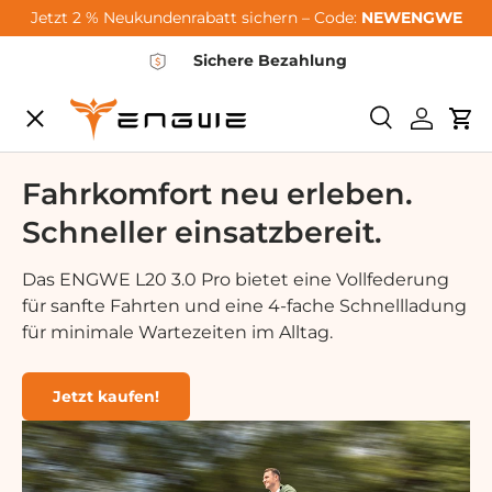
Jetzt 2 % Neukundenrabatt sichern – Code:
NEWENGWE
Zum Inhalt springen
Sichere Bezahlung
Speisekarte
Suchen
Einlogg
Wa
City-Sale
Fahrkomfort neu erleben.
Schneller einsatzbereit.
E-Bikes
Das ENGWE L20 3.0 Pro bietet eine Vollfederung
für sanfte Fahrten und eine 4-fache Schnellladung
Zubehör
für minimale Wartezeiten im Alltag.
Community
Jetzt kaufen!
Support