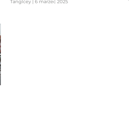

TangIcey |
6 marzec 2025
h