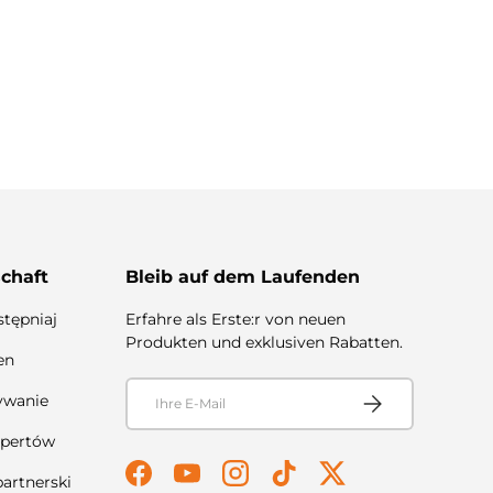
chaft
Bleib auf dem Laufenden
stępniaj
Erfahre als Erste:r von neuen
Produkten und exklusiven Rabatten.
en
E-Mail
Abonnieren
ywanie
spertów
artnerski
Facebook
YouTube
Instagram
TikTok
Twitter