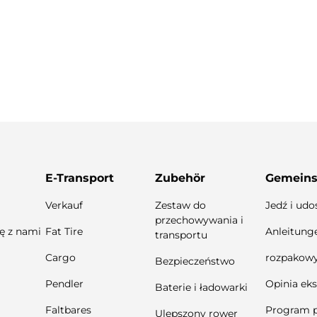
E-Transport
Zubehör
Gemeins
Verkauf
Zestaw do
Jedź i udo
przechowywania i
ię z nami
Fat Tire
Anleitung
transportu
Cargo
rozpakow
Bezpieczeństwo
Pendler
Opinia ek
Baterie i ładowarki
Faltbares
Program p
Ulepszony rower