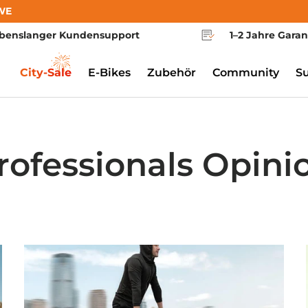
WE
benslanger Kundensupport
1–2 Jahre Garan
City-Sale
E-Bikes
Zubehör
Community
S
rofessionals Opini