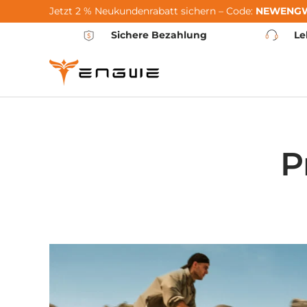
Jetzt 2 % Neukundenrabatt sichern – Code:
NEWENG
Zum Inhalt springen
Sichere Bezahlung
Le
P