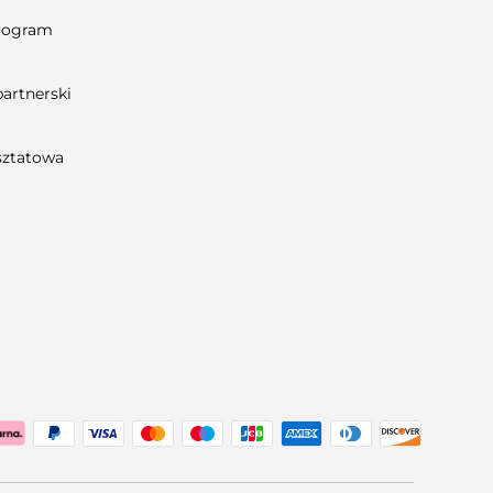
Program
artnerski
sztatowa
tiert