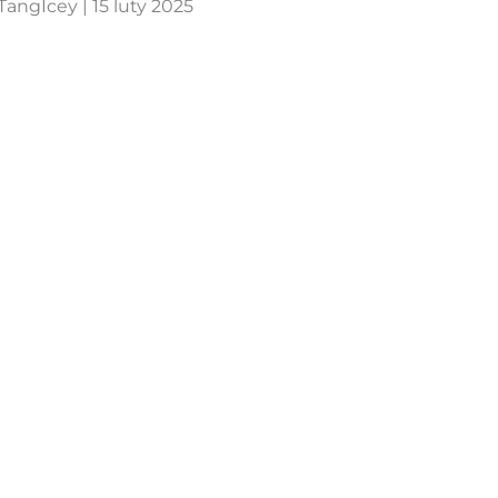
TangIcey |
15 luty 2025