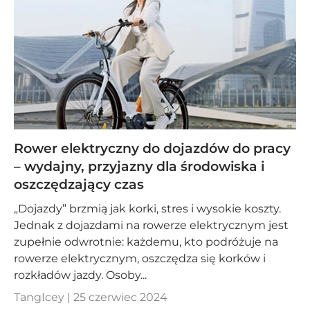
Rower elektryczny do dojazdów do pracy
– wydajny, przyjazny dla środowiska i
oszczędzający czas
„Dojazdy” brzmią jak korki, stres i wysokie koszty.
Jednak z dojazdami na rowerze elektrycznym jest
zupełnie odwrotnie: każdemu, kto podróżuje na
rowerze elektrycznym, oszczędza się korków i
rozkładów jazdy. Osoby...
TangIcey |
25 czerwiec 2024