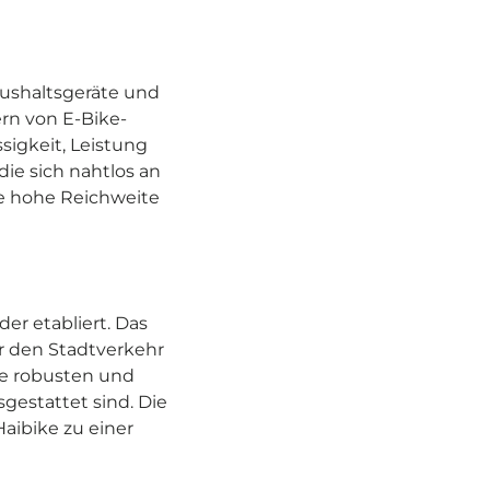
aushaltsgeräte und
rn von E-Bike-
sigkeit, Leistung
ie sich nahtlos an
re hohe Reichweite
er etabliert. Das
ür den Stadtverkehr
ine robusten und
estattet sind. Die
aibike zu einer