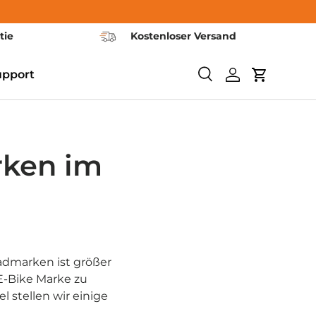
tie
Kostenloser Versand
upport
Suchen
Einloggen
Warenkor
rken im
radmarken ist größer
E-Bike Marke zu
l stellen wir einige