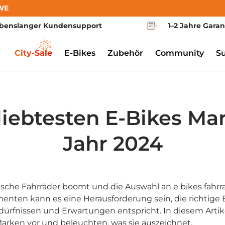
WE
benslanger Kundensupport
1–2 Jahre Garan
City-Sale
E-Bikes
Zubehör
Community
S
liebtesten E-Bikes Ma
Jahr 2024
rische Fahrräder boomt und die Auswahl an e bikes fahr
enten kann es eine Herausforderung sein, die richtige 
edürfnissen und Erwartungen entspricht. In diesem Artike
arken vor und beleuchten, was sie auszeichnet.