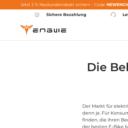
Jetzt 2 % Neukundenrabatt sichern – Code:
NEWENG
Zum Inhalt springen
Sichere Bezahlung
Le
Die Be
Der Markt für elekt
denn je. Für Konsum
finden, die ihren B
der besten E-Bike M