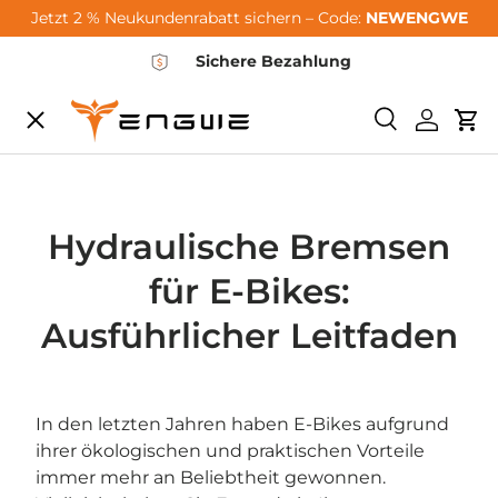
Jetzt 2 % Neukundenrabatt sichern – Code:
NEWENGWE
Ga naar de inhoud
Sichere Bezahlung
Menu
Zoeken
Inlogge
Wi
City-Sale
E-Bikes
Hydraulische Bremsen
für E-Bikes:
Zubehör
Ausführlicher Leitfaden
Community
In den letzten Jahren haben E-Bikes aufgrund
ihrer ökologischen und praktischen Vorteile
Support
immer mehr an Beliebtheit gewonnen.