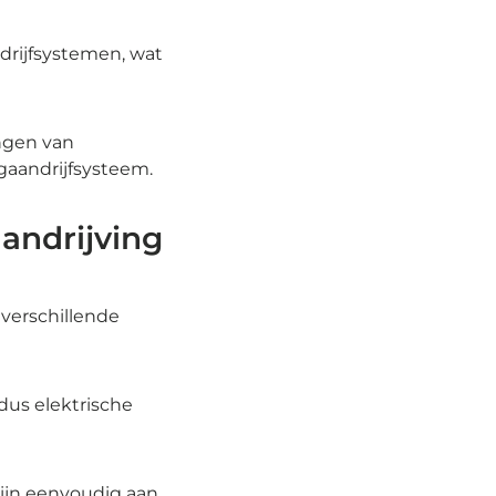
drijfsystemen, wat
ngen van
gaandrijfsysteem.
andrijving
 verschillende
dus elektrische
ijn eenvoudig aan