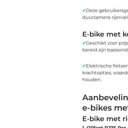
✔
Deze gebruikersgr
duurzamere rijervar
E-bike met k
✔
Geschikt voor pri
bereid zijn basison
✔
Elektrische fiets
krachtopties, waardo
houden.
Aanbevelin
e-bikes me
E-bike met r
1.
Olifant P275 Pro