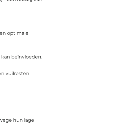
n ​​optimale
t kan beïnvloeden.
en vuilresten
anwege hun lage