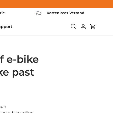
tie
Kostenloser Versand
upport
Zoeken
Inloggen
Winkelwa
f e-bike
ke past
hun
een e-bike willen