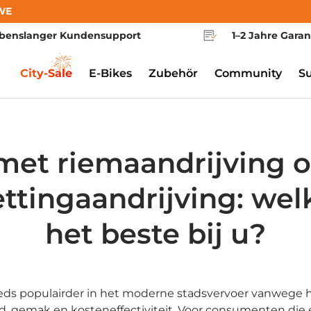
WE
benslanger Kundensupport
1–2 Jahre Garan
City-Sale
E-Bikes
Zubehör
Community
S
met riemaandrijving o
ttingaandrijving: wel
het beste bij u?
ds populairder in het moderne stadsvervoer vanwege 
id, gemak en kosteneffectiviteit. Voor consumenten die 