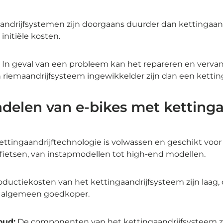
andrijfsystemen zijn doorgaans duurder dan kettingaan
initiële kosten.
In geval van een probleem kan het repareren en verva
riemaandrijfsysteem ingewikkelder zijn dan een kettin
adelen van e-bikes met kettinga
ttingaandrijftechnologie is volwassen en geschikt voor
 fietsen, van instapmodellen tot high-end modellen.
ductiekosten van het kettingaandrijfsysteem zijn laag, 
et algemeen goedkoper.
oud:
De componenten van het kettingaandrijfsysteem z