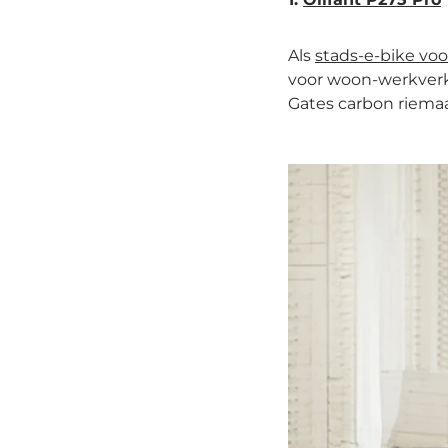
Als
stads-e-bike voo
voor woon-werkverke
Gates carbon riema