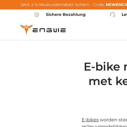
Jetzt 2 % Neukundenrabatt sichern – Code:
NEWENG
Ga naar de inhoud
Sichere Bezahlung
Le
E-bike 
met ke
E-bikes
worden stee
milieuvriendelijkhe