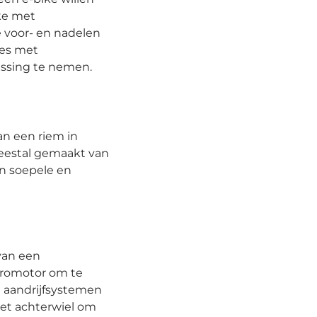
ike met
de voor- en nadelen
kes met
issing te nemen.
an een riem in
meestal gemaakt van
en soepele en
 van een
ktromotor om te
e aandrijfsystemen
het achterwiel om