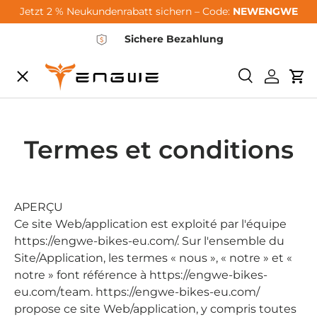
Jetzt 2 % Neukundenrabatt sichern – Code:
NEWENGWE
Passer au contenu
Sichere Bezahlung
Menu
Recherche
Se conn
Pan
City-Sale
Termes et conditions
E-Bikes
Zubehör
APERÇU
Ce site Web/application est exploité par l'équipe
https://engwe-bikes-eu.com/. Sur l'ensemble du
Community
Site/Application, les termes « nous », « notre » et «
notre » font référence à https://engwe-bikes-
eu.com/team. https://engwe-bikes-eu.com/
Support
propose ce site Web/application, y compris toutes