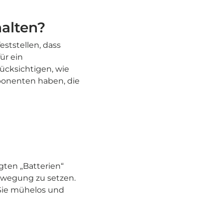
halten?
eststellen, dass
ür ein
ücksichtigen, wie
ponenten haben, die
ten „Batterien“
Bewegung zu setzen.
 Sie mühelos und