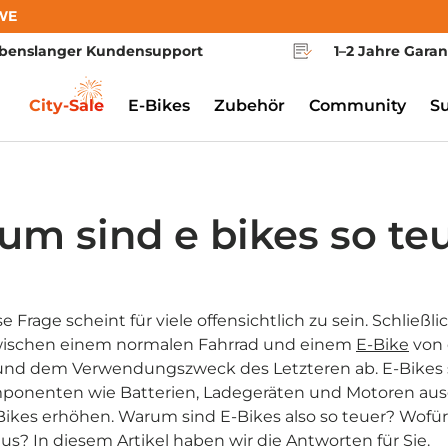
WE
benslanger Kundensupport
1–2 Jahre Garan
City-Sale
E-Bikes
Zubehör
Community
S
um sind e bikes so te
e Frage scheint für viele offensichtlich zu sein. Schließl
zwischen einem normalen Fahrrad und einem
E-Bike
von 
und dem Verwendungszweck des Letzteren ab. E-Bikes 
ponenten wie Batterien, Ladegeräten und Motoren ausge
Bikes erhöhen. Warum sind E-Bikes also so teuer? Wofü
aus? In diesem Artikel haben wir die Antworten für Sie.