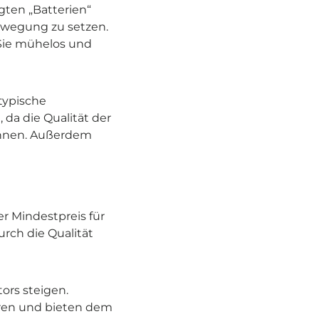
ten „Batterien“
Bewegung zu setzen.
 Sie mühelos und
typische
 da die Qualität der
können. Außerdem
er Mindestpreis für
urch die Qualität
ors steigen.
oren und bieten dem