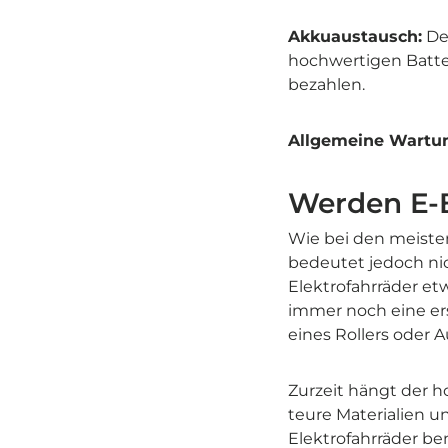
Akkuaustausch:
Der
hochwertigen Batter
bezahlen.
Allgemeine Wartu
Werden E-B
Wie bei den meisten
bedeutet jedoch nic
Elektrofahrräder etw
immer noch eine er
eines Rollers oder Au
Zurzeit hängt der h
teure Materialien u
Elektrofahrräder be