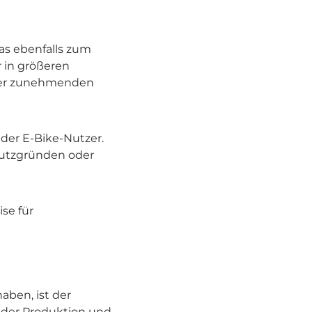
as ebenfalls zum
r in größeren
 der zunehmenden
 der E-Bike-Nutzer.
hutzgründen oder
se für
aben, ist der
it der Produktion und