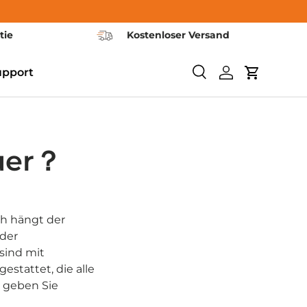
tie
Kostenloser Versand
upport
Recherche
Se connecter
Panier
uer？
ich hängt der
der
sind mit
stattet, die alle
r geben Sie