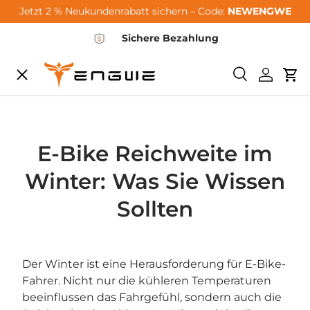
Jetzt 2 % Neukundenrabatt sichern – Code:
NEWENGWE
Passer au contenu
Sichere Bezahlung
Menu
Recherche
Se conn
Pan
City-Sale
E-Bikes
E-Bike Reichweite im
Winter: Was Sie Wissen
Zubehör
Sollten
Community
Der Winter ist eine Herausforderung für E-Bike-
Fahrer. Nicht nur die kühleren Temperaturen
Support
beeinflussen das Fahrgefühl, sondern auch die