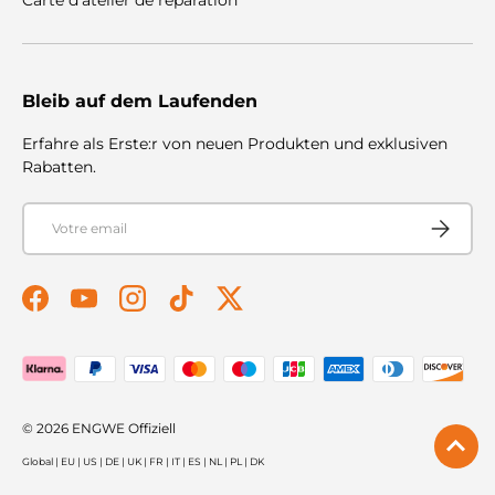
Bleib auf dem Laufenden
Erfahre als Erste:r von neuen Produkten und exklusiven
Rabatten.
E-mail
S'abonner
Facebook
YouTube
Instagram
TikTok
Twitter
Modes de paiement acceptés
© 2026
ENGWE Offiziell
Global
|
EU
|
US
|
DE
|
UK
|
FR
|
IT
|
ES
|
NL
|
PL
|
DK