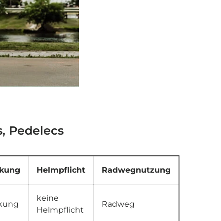
, Pedelecs
nkung
Helmpflicht
Radwegnutzung
keine
nkung
Radweg
Helmpflicht