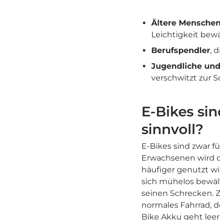
Ältere Mensche
Leichtigkeit bewä
Berufspendler
, 
Jugendliche un
verschwitzt zur 
E-Bikes sin
sinnvoll?
E-Bikes sind zwar für
Erwachsenen wird d
häufiger genutzt wi
sich mühelos bewäl
seinen Schrecken. Z
normales Fahrrad, d
Bike Akku
geht leer