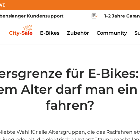
WE
benslanger Kundensupport
1–2 Jahre Garan
City-Sale
E-Bikes
Zubehör
Community
S
ersgrenze für E-Bikes
m Alter darf man ein
fahren?
liebte Wahl für alle Altersgruppen, die das Radfahren e
b jung oder alt, die elektrische Unterstützung macht la