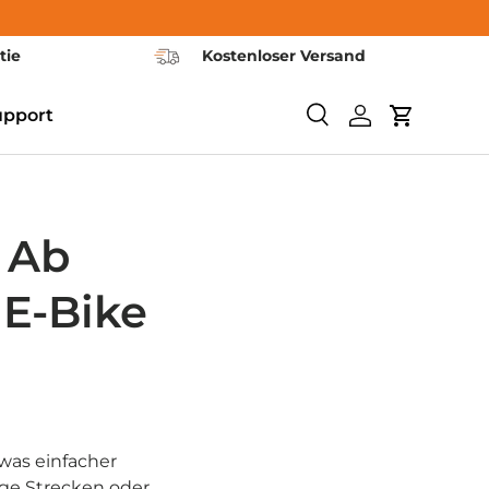
tie
Kostenloser Versand
upport
Recherche
Se connecter
Panier
: Ab
 E-Bike
twas einfacher
nge Strecken oder