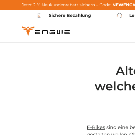
Jetzt 2 % Neukundenrabatt sichern – Code:
NEWENG
Passer au contenu
Sichere Bezahlung
Le
Alt
welche
E-Bikes
sind eine be
gestalten wollen. O