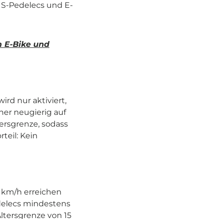
 S-Pedelecs und E-
n E-Bike und
ird nur aktiviert,
cher neugierig auf
tersgrenze, sodass
teil: Kein
5 km/h erreichen
edelecs mindestens
ltersgrenze von 15