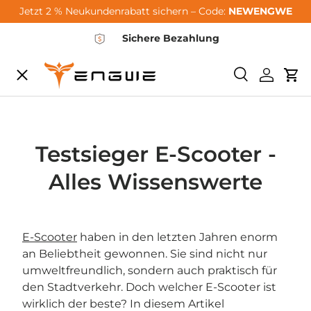
Jetzt 2 % Neukundenrabatt sichern – Code:
NEWENGWE
Passer au contenu
Sichere Bezahlung
Menu
Recherche
Se conn
Pan
City-Sale
E-Bikes
Testsieger E-Scooter -
Alles Wissenswerte
Zubehör
E-Scooter
haben in den letzten Jahren enorm
Community
an Beliebtheit gewonnen. Sie sind nicht nur
umweltfreundlich, sondern auch praktisch für
den Stadtverkehr. Doch welcher E-Scooter ist
Support
wirklich der beste? In diesem Artikel