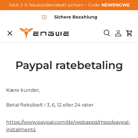
Jetzt 2 % Neukundenrabatt sichern – Code:
NEWENGWE
Gå til indhold
Sichere Bezahlung
Menu
Søge
Log ind
Vo
City-Sale
Paypal ratebetaling
E-Bikes
Zubehör
Kære kunder,
Betal fleksibelt i 3, 6, 12 eller 24 rater
Community
https://www.paypal.com/de/webapps/mpp/paypal-
instalments
Support