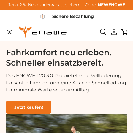
Jetzt 2 % Neukundenrabatt sichern – Code:
NEWENGWE
Gå til indhold
Sichere Bezahlung
Menu
Søge
Log ind
Vo
City-Sale
Fahrkomfort neu erleben.
Schneller einsatzbereit.
E-Bikes
Das ENGWE L20 3.0 Pro bietet eine Vollfederung
für sanfte Fahrten und eine 4-fache Schnellladung
Zubehör
für minimale Wartezeiten im Alltag.
Community
Jetzt kaufen!
Support